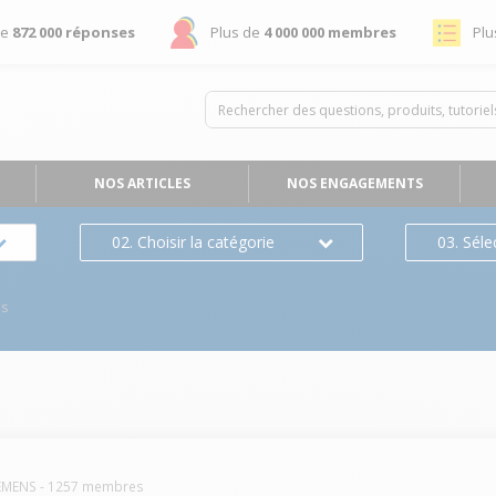
de
872 000 réponses
Plus de
4 000 000 membres
Plu
NOS ARTICLES
NOS ENGAGEMENTS
02. Choisir la catégorie
03. Séle
es
EMENS
-
1257
membres