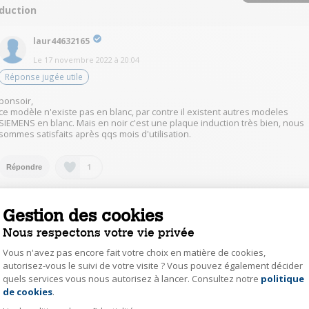
nduction
laur44632165
Le
17 novembre 2022
à
20:04
Réponse jugée utile
bonsoir,
ce modèle n'existe pas en blanc, par contre il existent autres modeles
SIEMENS en blanc. Mais en noir c'est une plaque induction très bien, nous
sommes satisfaits après qqs mois d'utilisation.
1
Répondre
hamo36324412
Gestion des cookies
Le
17 novembre 2022
à
18:06
Nous respectons votre vie privée
bonjour, je ne sais pas.
Vous n'avez pas encore fait votre choix en matière de cookies,
autorisez-vous le suivi de votre visite ? Vous pouvez également décider
quels services vous nous autorisez à lancer. Consultez notre
politique
Axeptio consent
de cookies
.
1
Répondre