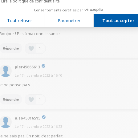
Lire la politique de confidentialité
Consentements certifiés par
patr13635563
Tout refuser
Paramétrer
Tout accepter
Le
17 novembre 2022
à
16:56
Bonjour ! Pas à ma connaissance
1
Répondre
pier45666613
Le
17 novembre 2022
à
16:40
je ne pense pa s
1
Répondre
a.so45316515
Le
17 novembre 2022
à
16:23
Je ne sais pas. En noir, c'est parfait