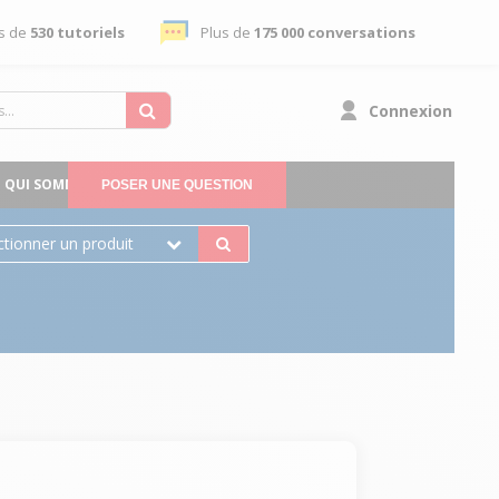
s de
530 tutoriels
Plus de
175 000 conversations
Connexion
QUI SOMMES-NOUS
POSER UNE QUESTION
ctionner un produit