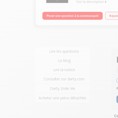
Voir la description
4 foyers induction dont 1 modulable Puissance foye
Rejoi
Poser une question à la communauté
Commandes sensitives
Lire les questions
Le blog
Lire la notice
Consulter sur darty.com
Darty 2nde Vie
Acheter une pièce détachée
Co