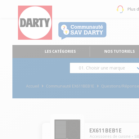
Plus 
LES CATÉGORIES
NOS TUTORIELS
01. Choisir une marque
Accueil
Communauté EX611BEB1E
Questions/Répons
EX611BEB1E
Accessoires de cuisine
SI