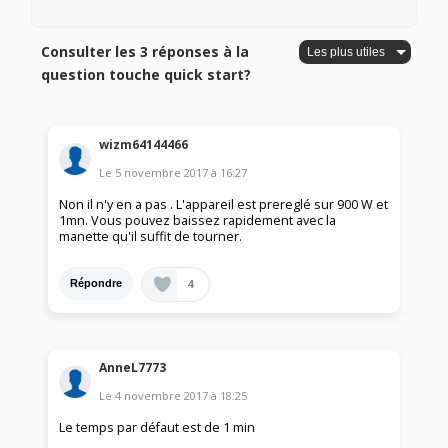
Consulter les 3 réponses à la
question touche quick start?
wizm64144466
Le
5 novembre 2017
à
16:27
Non il n'y en a pas . L'appareil est prereglé sur 900 W et
1mn. Vous pouvez baissez rapidement avec la
manette qu'il suffit de tourner.
4
Répondre
AnneL7773
Le
4 novembre 2017
à
18:25
Le temps par défaut est de 1 min