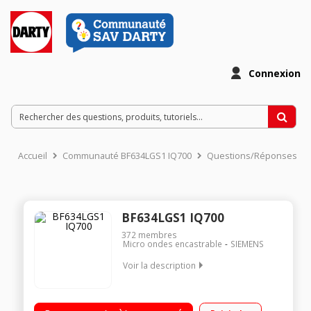
Connexion
Accueil
Communauté BF634LGS1 IQ700
Questions/Réponses
BF634LGS1 IQ700
372
membres
Micro ondes encastrable
SIEMENS
Voir la description
Encastrable - Capacité 21 l Puissance 1220 watts
Programmateur électronique Hauteur de niche 36,2 cm