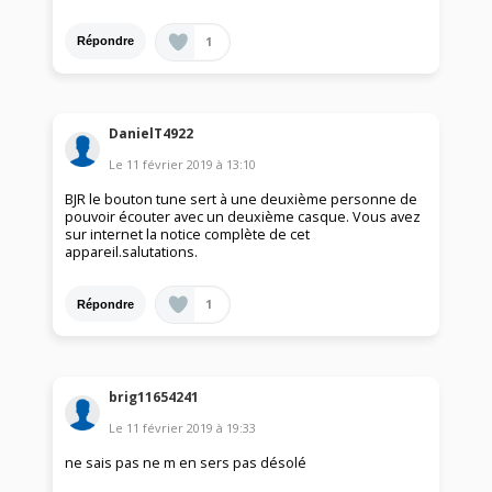
1
Répondre
DanielT4922
Le
11 février 2019
à
13:10
BJR le bouton tune sert à une deuxième personne de
pouvoir écouter avec un deuxième casque. Vous avez
sur internet la notice complète de cet
appareil.salutations.
1
Répondre
brig11654241
Le
11 février 2019
à
19:33
ne sais pas ne m en sers pas désolé