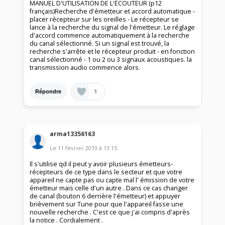
MANUEL D'UTILISATION DE L'ÉCOUTEUR (p12
français)Recherche d'émetteur et accord automatique -
placer récepteur sur les oreilles - Le récepteur se
lance à la recherche du signal de l'émetteur. Le réglage
d'accord commence automatiquement à la recherche
du canal sélectionné. Si un signal est trouvé, la
recherche s'arrête et le récepteur produit - en fonction
canal sélectionné - 1 ou 2 ou 3 signaux acoustiques. la
transmission audio commence alors.
1
Répondre
arma13356163
Le
11 février 2019
à
13:15
Il s'utilise qd il peut y avoir plusieurs émetteurs-
récepteurs de ce type dans le secteur et que votre
appareil ne capte pas ou capte mal l' émission de votre
émetteur mais celle d'un autre . Dans ce cas changer
de canal (bouton 6 derrière l'émetteur) et appuyer
brièvement sur Tune pour que l'appareil fasse une
nouvelle recherche . C'est ce que j'ai compris d'après
la notice . Cordialement .