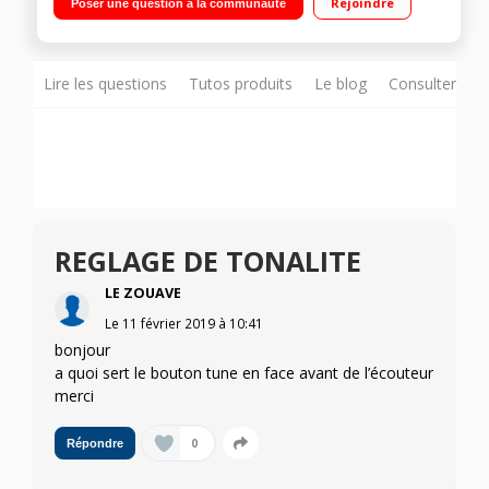
Rejoindre
Poser une question à la communauté
Lire les questions
Tutos produits
Le blog
Consulter sur
REGLAGE DE TONALITE
LE ZOUAVE
Le
11 février 2019
à
10:41
bonjour
a quoi sert le bouton tune en face avant de l’écouteur
merci
0
Répondre