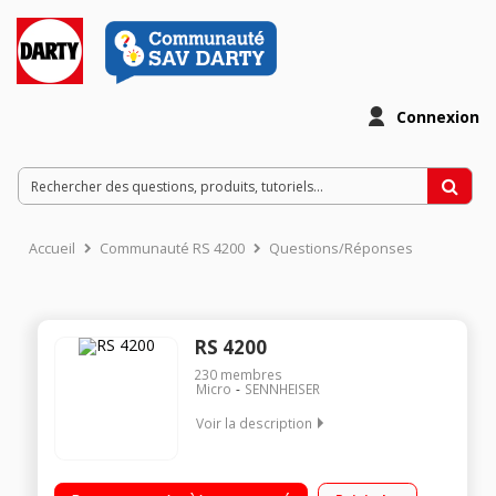
Connexion
Accueil
Communauté RS 4200
Questions/Réponses
RS 4200
230
membres
Micro
SENNHEISER
Voir la description
Ecouteurs stéthoscopiques Portée jusqu'à 100 m Autonomie
de 9 h Fonctionne avec une batterie