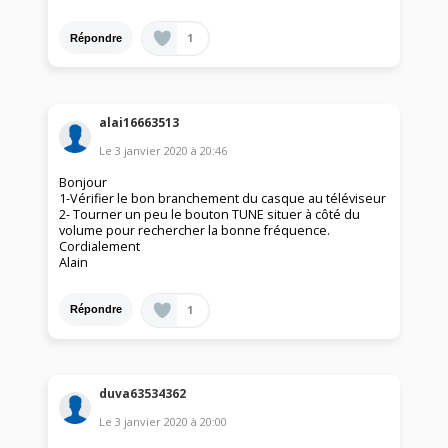
1
Répondre
alai16663513
Le
3 janvier 2020
à
20:46
Bonjour
1-Vérifier le bon branchement du casque au téléviseur
2- Tourner un peu le bouton TUNE situer à côté du
volume pour rechercher la bonne fréquence.
Cordialement
Alain
1
Répondre
duva63534362
Le
3 janvier 2020
à
20:00