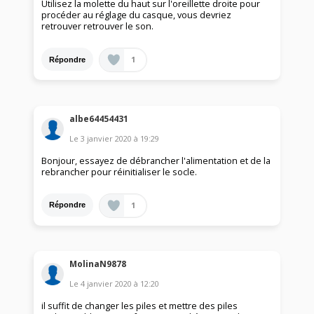
Utilisez la molette du haut sur l'oreillette droite pour
procéder au réglage du casque, vous devriez
retrouver retrouver le son.
1
Répondre
albe64454431
Le
3 janvier 2020
à
19:29
Bonjour, essayez de débrancher l'alimentation et de la
rebrancher pour réinitialiser le socle.
1
Répondre
MolinaN9878
Le
4 janvier 2020
à
12:20
il suffit de changer les piles et mettre des piles