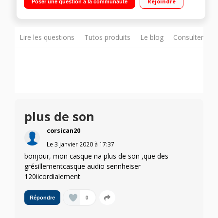
Rejoindre
Poser une question à la communauté
Lire les questions
Tutos produits
Le blog
Consulter sur
plus de son
corsican20
Le
3 janvier 2020
à
17:37
bonjour, mon casque na plus de son ,que des
grésillementcasque audio sennheiser
120iicordialement
0
Répondre