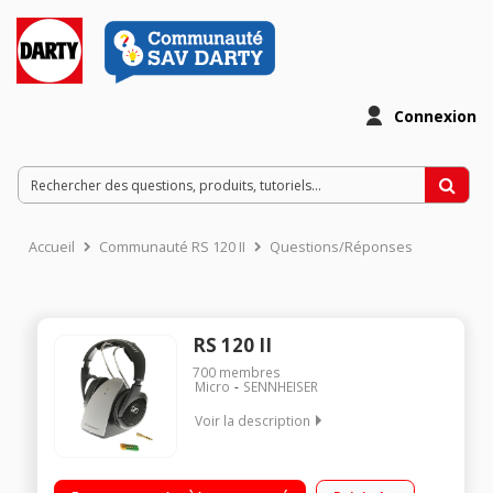
Connexion
Accueil
Communauté RS 120 II
Questions/Réponses
RS 120 II
700
membres
Micro
SENNHEISER
Voir la description
Casque Hi-Fi sans fil Rechargeable sur le socle - Autonomie de
25 h Portée jusqu'à 100 m