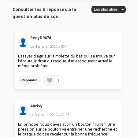
Consulter les 6 réponses à la
question plus de son
RenyD9676
Le
4 janvier 2020
à
00:14
Essayer d'agir sur la molette du bas qui se trouve sur
l'écouteur droit du casque, il m'est souvent arrivé le
même problème.
1
Répondre
ABrixy
Le
3 janvier 2020
à
21:08
En principe, vous devez avoir un bouton "Tune". Une
pression sur ce bouton va entrainer une recherche et
le casque doit se recaler sur la bonne fréquence.