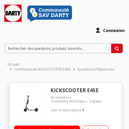
Connexion
Accueil
Communauté KICKSCOOTER E45E
Questions/Réponses
KICKSCOOTER E45E
94
membres
Trottinette électrique
Segway
Voir la description
Vitesse maximale 25 km/h Poids maximum supporté 100 kg
Batterie 36V - 10200 mAh Autonomie jusqu'à 45 km - Norme