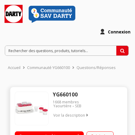
Connexion
Accueil
Communauté YG660100
Questions/Réponses
YG660100
1668
membres
Yaourtière
SEB
Voir la description
Format compact : Yaourtière électrique 6 pots de 140 ml pour
réaliser une infinité de desserts Gagnez du temps : Yaourts