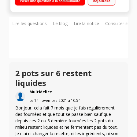
Rejoindre
Poser une question à la communauté
parfaits en seulement 4h, desserts en 30-45 minutes
(Programme express) Polyvalent : 5 programmes pour des
choix variés de yaourts, desserts lactés, fromages blancs et
desserts Inclus : Livre de recettes - Sécurisé : Arrêt
automatique, produit 100% sans BPA
Lire les questions
Le blog
Lire la notice
Consulter sur d
2 pots sur 6 restent
liquides
Multidelice
Le
14 novembre 2021
à
10:54
Bonjour, cela fait 7 mois que je fais régulièrement
des fournées et que tout se passe bien sauf que
depuis ces 2 ou 3 dernière fournées les 2 pots du
milieu restent liquides et ne fermentent pas du tout.
Je n'ai ni changer la recette, ni les ingrédients, ni son