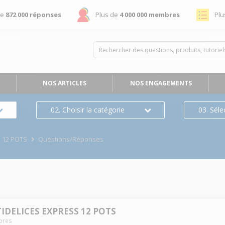
de
872 000 réponses
Plus de
4 000 000 membres
Plu
NOS ARTICLES
NOS ENGAGEMENTS
02. Choisir la catégorie
03. Séle
 12 POTS
Questions/Réponses
IDELICES EXPRESS 12 POTS
res