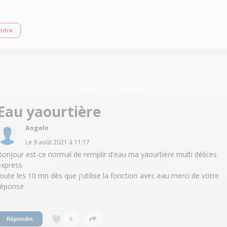
CD avec minuterie - 5 programmes automatiques Système d'égouttage breveté -
ndre
tes
Eau yaourtière
Angele
Le
9 août 2021
à
11:17
Bonjour est-ce normal de remplir d'eau ma yaourtière multi délices
express
toute les 10 mn dès que j'utilise la fonction avec eau merci de votre
réponse
c
0
Répondre