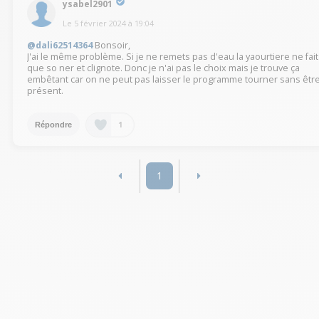
ysabel2901
Le
5 février 2024
à
19:04
@dali62514364
Bonsoir,
J'ai le même problème. Si je ne remets pas d'eau la yaourtiere ne fait
que so ner et clignote. Donc je n'ai pas le choix mais je trouve ça
embêtant car on ne peut pas laisser le programme tourner sans êtr
présent.
1
Répondre
1