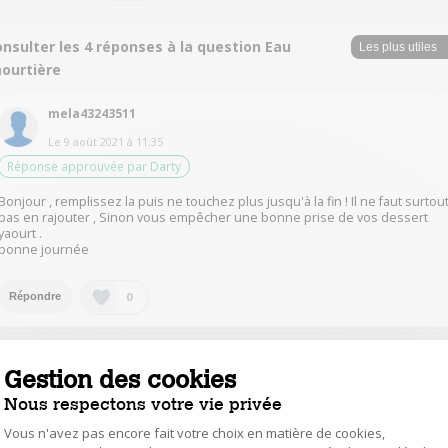
nsulter les 4 réponses à la question Eau
aourtière
mela43243511
Le
9 août 2021
à
11:35
Réponse approuvée par Darty
Bonjour , remplissez la puis ne touchez plus jusqu'à la fin ! Il ne faut surtou
pas en rajouter , Sinon vous empêcher une bonne prise de vos dessert
yaourt .
bonne journée
0
Répondre
jc_r46636236
Gestion des cookies
Le
10 août 2021
à
16:27
Nous respectons votre vie privée
je confirme les réponses précédentes: il ne faut mettre de l'eau qu'au
départ.
Vous n'avez pas encore fait votre choix en matière de cookies,