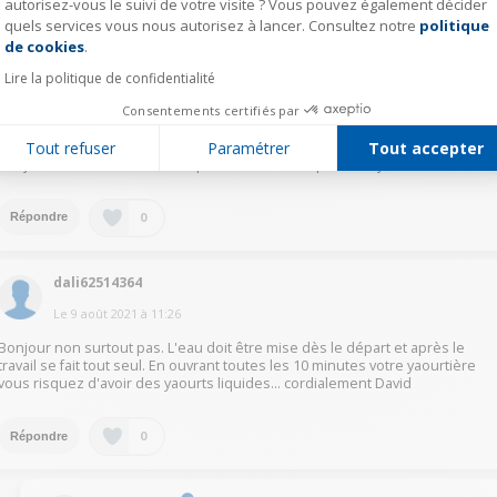
autorisez-vous le suivi de votre visite ? Vous pouvez également décider
quels services vous nous autorisez à lancer. Consultez notre
politique
Axeptio consent
0
Répondre
de cookies
.
Lire la politique de confidentialité
didi25621521
Consentements certifiés par
Le
9 août 2021
à
15:32
Tout refuser
Paramétrer
Tout accepter
Bonjour mettre de l'eau au départ et ne surtout pas en rajouter.
0
Répondre
dali62514364
Le
9 août 2021
à
11:26
Bonjour non surtout pas. L'eau doit être mise dès le départ et après le
travail se fait tout seul. En ouvrant toutes les 10 minutes votre yaourtière
vous risquez d'avoir des yaourts liquides… cordialement David
0
Répondre