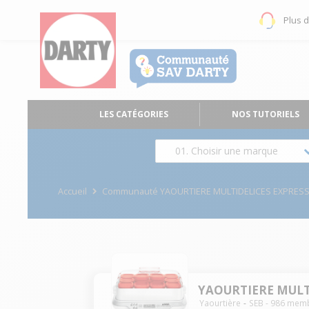
Plus 
LES CATÉGORIES
NOS TUTORIELS
01. Choisir une marque
Accueil
Communauté YAOURTIERE MULTIDELICES EXPRESS
YAOURTIERE MULT
Yaourtière
SEB
-
986
memb