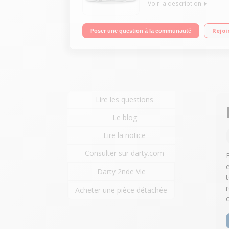
Voir la description
Yaourtière / fromagère / desserts lactés Ecran L
Rejoi
Poser une question à la communauté
couvercles, support pots, égouttoir, livre de recet
Lire les questions
Le blog
Lire la notice
Consulter sur darty.com
Darty 2nde Vie
Acheter une pièce détachée