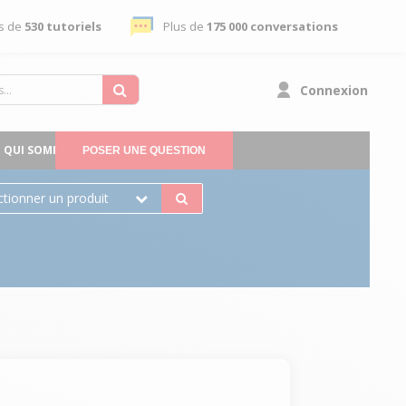
s de
530 tutoriels
Plus de
175 000 conversations
Connexion
QUI SOMMES-NOUS
POSER UNE QUESTION
ctionner un produit