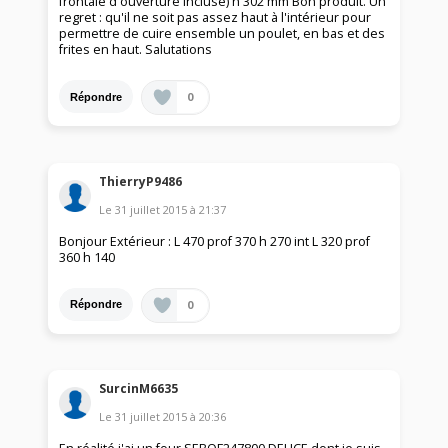
frontale d'ouverture incluse) h 302 mm Bon produit. Un
regret : qu'il ne soit pas assez haut à l'intérieur pour
permettre de cuire ensemble un poulet, en bas et des
frites en haut. Salutations
0
Répondre
ThierryP9486
Le
31 juillet 2015
à
21:37
Bonjour Extérieur : L 470 prof 370 h 270 int L 320 prof
360 h 140
0
Répondre
SurcinM6635
Le
31 juillet 2015
à
20:36