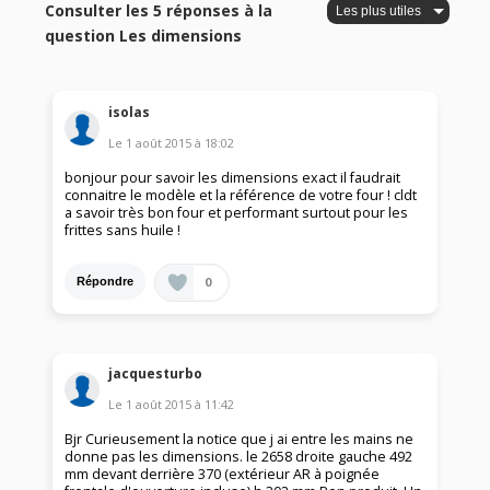
Consulter les 5 réponses à la
question Les dimensions
isolas
Le
1 août 2015
à
18:02
bonjour pour savoir les dimensions exact il faudrait
connaitre le modèle et la référence de votre four ! cldt
a savoir très bon four et performant surtout pour les
frittes sans huile !
0
Répondre
jacquesturbo
Le
1 août 2015
à
11:42
Bjr Curieusement la notice que j ai entre les mains ne
donne pas les dimensions. le 2658 droite gauche 492
mm devant derrière 370 (extérieur AR à poignée