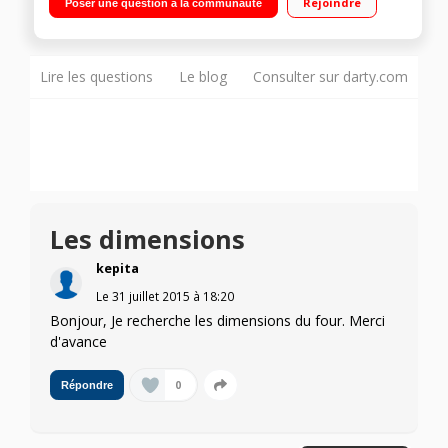
Rejoindre
Poser une question à la communauté
Thermostat réglable et minuterie - Eclairage intérieur
Lire les questions
Le blog
Consulter sur darty.com
Les dimensions
kepita
Le
31 juillet 2015
à
18:20
Bonjour, Je recherche les dimensions du four. Merci
d'avance
0
Répondre