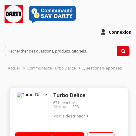
Connexion
Accueil
Communauté Turbo Delice
Questions/Réponses
Turbo Delice
671
membres
Mini four
SEB
Voir la description
Capacité 25 litres 3 modes de cuisson : Chaleur tournante -
Convection - Grill Four 2000 Watts - Gril 1000 Watts