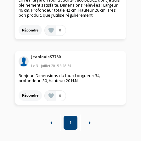
En réalité j'ai un four SEBOF247800 DELICE dont je suis
pleinement satisfaite. Dimensions relevées : Largeur
46 cm, Profondeur totale 42 cm, Hauteur 26 cm. Très
bon produit, que j'utilise régulièrement.
0
Répondre
JeanlouisS7780
Le
31 juillet 2015
à
18:54
Bonjour, Dimensions du four: Longueur: 34,
profondeur: 30, hauteur: 20 H.N
0
Répondre
1