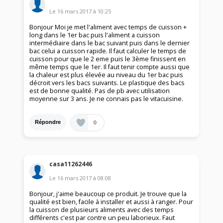
Le
16 mars 2017
à
10:25
Bonjour Moi je met l'aliment avec temps de cuisson +
long dans le 1er bac puis l'aliment a cuisson
intermédiaire dans le bac suivant puis dans le dernier
bac celui a cuisson rapide. Il faut calculer le temps de
cuisson pour que le 2 eme puis le 3ème finissent en
même temps que le 1er. Il faut tenir compte aussi que
la chaleur est plus élevée au niveau du 1er bac puis
décroit vers les bacs suivants. Le plastique des bacs
est de bonne qualité. Pas de pb avec utilisation
moyenne sur 3 ans. Je ne connais pas le vitacuisine.
0
Répondre
casa11262446
Le
16 mars 2017
à
08:08
Bonjour, j'aime beaucoup ce produit. Je trouve que la
qualité est bien, facile à installer et aussi à ranger. Pour
la cuisson de plusieurs aliments avec des temps
différents c'est par contre un peu laborieux. Faut