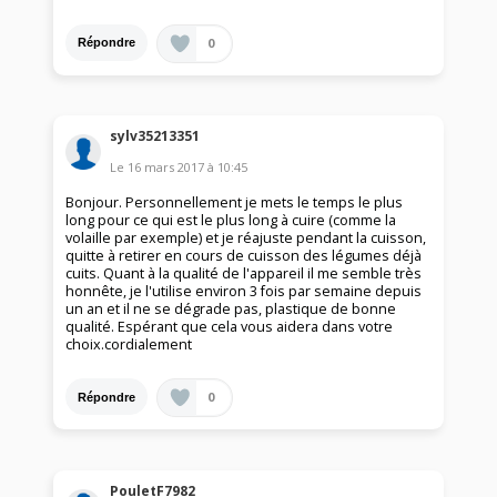
0
Répondre
sylv35213351
Le
16 mars 2017
à
10:45
Bonjour. Personnellement je mets le temps le plus
long pour ce qui est le plus long à cuire (comme la
volaille par exemple) et je réajuste pendant la cuisson,
quitte à retirer en cours de cuisson des légumes déjà
cuits. Quant à la qualité de l'appareil il me semble très
honnête, je l'utilise environ 3 fois par semaine depuis
un an et il ne se dégrade pas, plastique de bonne
qualité. Espérant que cela vous aidera dans votre
choix.cordialement
0
Répondre
PouletF7982