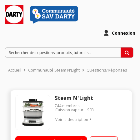
Connexion
Accueil
Communauté Steam N'Light
Questions/Réponses
Steam N'Light
744
membres
Cuisson vapeur
SEB
Voir la description
Cuiseur vapeur 10 litres - 3 bols Garanti 0% BPA -
Décongélation et maintien au chaud 6 programmes de