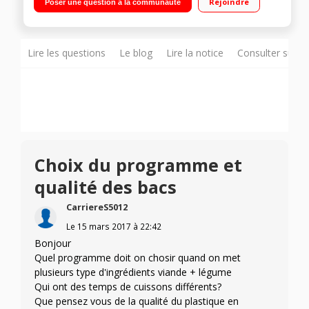
Rejoindre
Poser une question à la communauté
cuisson avec jeu de couleurs Moule à cake 6 empreintes fourni
- Livret de recettes
Lire les questions
Le blog
Lire la notice
Consulter sur d
Choix du programme et
qualité des bacs
CarriereS5012
Le
15 mars 2017
à
22:42
Bonjour
Quel programme doit on chosir quand on met
plusieurs type d'ingrédients viande + légume
Qui ont des temps de cuissons différents?
Que pensez vous de la qualité du plastique en