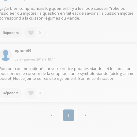
ça j'ai bien compris, mais logiquement il y a le mode cuisson "rôtie ou
rissolée" ou mijotée, la question en fait est de savoir si la cuisson mijotée
correspond à la cuisson légumes ou viande.
0
Répondre
opium69
Le
27 janvier 2019
à
18:11
Bonjour comme indiqué sur votre notice pour les viandes et les poissons
positionner le curseur de la soupape sur le symbole viande (pictogramme
poulet) Notice jointe sur ce site également. Bonne continuation
0
Répondre
1