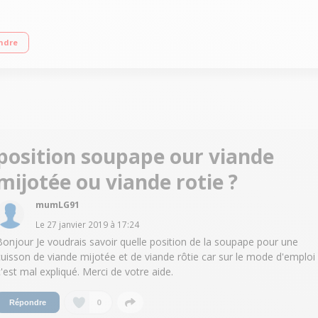
ur intelligent Poignées rabattables - Tous types de feux dont induction Couverc
ndre
position soupape our viande
mijotée ou viande rotie ?
mumLG91
Le
27 janvier 2019
à
17:24
Bonjour Je voudrais savoir quelle position de la soupape pour une
cuisson de viande mijotée et de viande rôtie car sur le mode d'emploi
c'est mal expliqué. Merci de votre aide.
0
Répondre