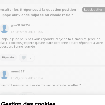
nsulter les 6 réponses à la question position
oupape our viande mijotée ou viande rotie ?
jyro31562254
Le
13 février 2019
à
16:26
Bonjour, je ne peux pas vous répondre car je ne fais jamais ce genre de
plat à la cocotte. J'espère qu'une autre personne pourra répondre à votre
question. Bonne journée.
0
Répondre
mumLG91
Le
29 janvier 2019
à
13:34
D'accord, mais où peut -on le trouver ce livre de recettes ?
0
Répondre
Gestion des cookies