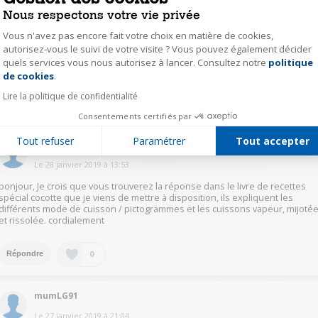
Nous respectons votre vie privée
opium69
Vous n'avez pas encore fait votre choix en matière de cookies,
Le
28 janvier 2019
à
14:07
autorisez-vous le suivi de votre visite ? Vous pouvez également décider
Impossible de telecharger les livres de recettes donc voici les liens pour y
quels services vous nous autorisez à lancer. Consultez notre
politique
Axeptio consent
avoir acces :
https://www.seb.be/fr/recettes/livre-de-cuisine
de cookies
.
Lire la politique de confidentialité
0
Répondre
Consentements certifiés par
Tout refuser
Paramétrer
Tout accepter
opium69
Le
28 janvier 2019
à
13:53
bonjour, Je crois que vous trouverez la réponse dans le livre de recettes
spécial cocotte que je viens de mettre à disposition, ils expliquent les
différents mode de cuisson / pictogrammes et les cuissons vapeur, mijoté
et rissolée. cordialement
0
Répondre
mumLG91
Le
27 janvier 2019
à
21:04