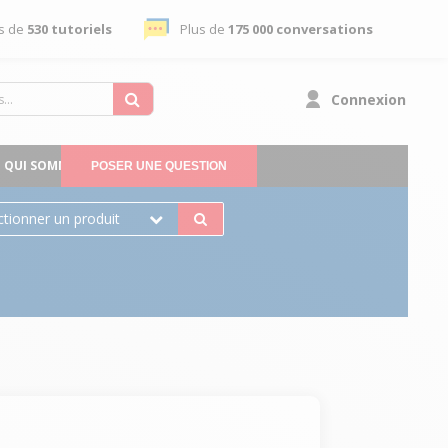
s de
530 tutoriels
Plus de
175 000 conversations
Connexion
QUI SOMMES-NOUS
POSER UNE QUESTION
ctionner un produit