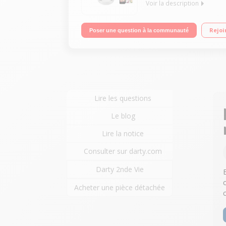
Voir la description
Capacité 8 litres 2 programmes de cuisson - Minute
Rejoi
Poser une question à la communauté
Lire les questions
Le blog
Lire la notice
Consulter sur darty.com
Darty 2nde Vie
Acheter une pièce détachée