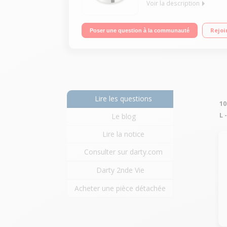
Voir la description
Capacité 6 litres - Equipement de couleur turquois
Rejoi
Poser une question à la communauté
tous feux dont induction
Lire les questions
10
L 
Le blog
Lire la notice
Consulter sur darty.com
Darty 2nde Vie
Acheter une pièce détachée