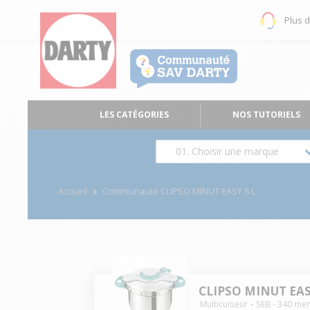
Plus 
LES CATÉGORIES
NOS TUTORIELS
01. Choisir une marque
Accueil
Communauté CLIPSO MINUT EASY 6 L
CLIPSO MINUT EAS
Multicuiseur
SEB
-
340
mem