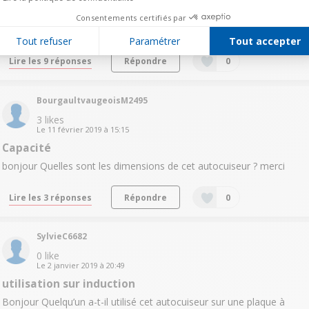
Bonjour Je viens de commander cette cocotte et nous sommes
Consentements certifiés par
quatre, ne sera t elle pas trop petite ? Merci
Tout refuser
Paramétrer
Tout accepter
Lire les 9 réponses
Répondre
0
BourgaultvaugeoisM2495
3
likes
Le
11 février 2019
à
15:15
Capacité
bonjour Quelles sont les dimensions de cet autocuiseur ? merci
Lire les 3 réponses
Répondre
0
SylvieC6682
0
like
Le
2 janvier 2019
à
20:49
utilisation sur induction
Bonjour Quelqu’un a-t-il utilisé cet autocuiseur sur une plaque à