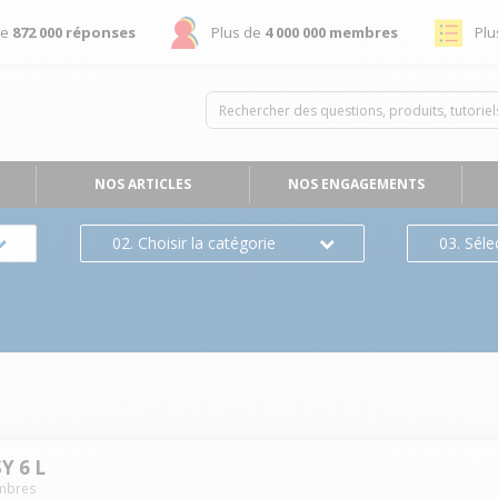
de
872 000 réponses
Plus de
4 000 000 membres
Plu
NOS ARTICLES
NOS ENGAGEMENTS
02. Choisir la catégorie
03. Séle
Y 6 L
bres