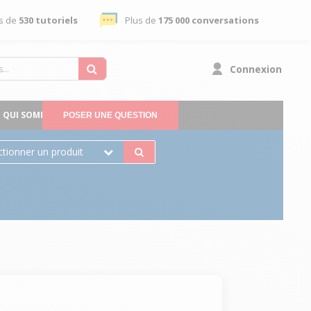
s de
530 tutoriels
Plus de
175 000 conversations
Connexion
QUI SOMMES-NOUS
POSER UNE QUESTION
ctionner un produit