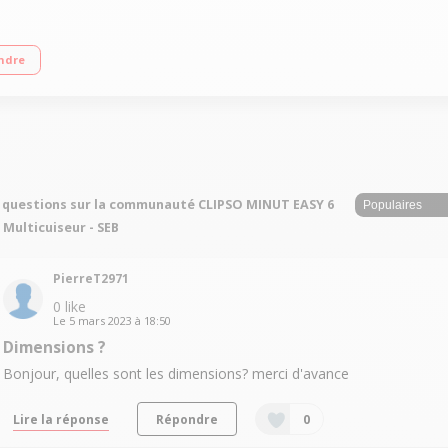
e Ouverture automatique d'une seule main Facile d'utilisation Ouverture et fer
ndre
 questions sur la communauté CLIPSO MINUT EASY 6
- Multicuiseur - SEB
PierreT2971
0
like
Le
5 mars 2023
à
18:50
Dimensions ?
Bonjour, quelles sont les dimensions? merci d'avance
Lire la réponse
Répondre
0