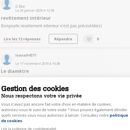
0
like
Le
20 janvier 2020
à
12:38
revêtement intérieur
Bonjourle revetement interieur n'est pas préciséMerci
Lire les 12 réponses
Répondre
0
IoanaH4571
Le
17 novembre 2019
à
16:38
Le diamètre
Bonjour j'aimerais connaître le diamètre de la cocotte de 6 l. Et si
les poignées sont rabattables. Merci
Gestion des cookies
Nous respectons votre vie privée
Lire les 5 réponses
Répondre
0
Vous n'avez pas encore fait votre choix en matière de cookies,
autorisez-vous le suivi de votre visite ? Vous pouvez également décider
chri15626372
quels services vous nous autorisez à lancer. Consultez notre
politique
Axeptio consent
de cookies
.
Le
31 octobre 2019
à
09:34
Lire la politique de confidentialité
capacité de cette cocotte pour combien de personnes ?