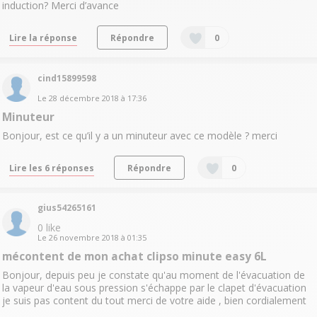
induction? Merci d’avance
Lire la réponse
Répondre
0
cind15899598
Le
28 décembre 2018
à
17:36
Minuteur
Bonjour, est ce qu’il y a un minuteur avec ce modèle ? merci
Lire les 6 réponses
Répondre
0
gius54265161
0
like
Le
26 novembre 2018
à
01:35
mécontent de mon achat clipso minute easy 6L
Bonjour, depuis peu je constate qu'au moment de l'évacuation de
la vapeur d'eau sous pression s'échappe par le clapet d'évacuation
je suis pas content du tout merci de votre aide , bien cordialement