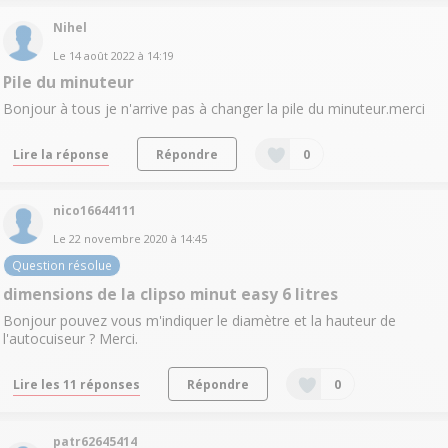
Nihel
Le
14 août 2022
à
14:19
Pile du minuteur
Bonjour à tous je n'arrive pas à changer la pile du minuteur.merci
Lire la réponse
Répondre
0
nico16644111
Le
22 novembre 2020
à
14:45
Question résolue
dimensions de la clipso minut easy 6 litres
Bonjour pouvez vous m'indiquer le diamètre et la hauteur de
l'autocuiseur ? Merci.
Lire les 11 réponses
Répondre
0
patr62645414