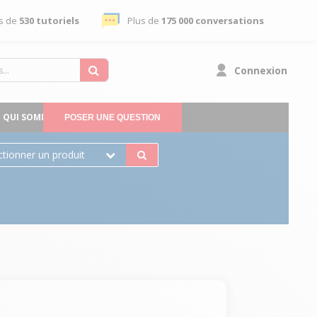
s de
530 tutoriels
Plus de
175 000 conversations
Connexion
QUI SOMMES-NOUS
POSER UNE QUESTION
ctionner un produit