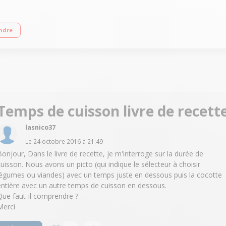
abattables Tous types de feux dont induction Livre de recette fourni
ndre
Temps de cuisson livre de recett
lasnico37
Le
24 octobre 2016
à
21:49
Bonjour, Dans le livre de recette, je m'interroge sur la durée de
cuisson. Nous avons un picto (qui indique le sélecteur à choisir
légumes ou viandes) avec un temps juste en dessous puis la cocotte
entière avec un autre temps de cuisson en dessous.
Que faut-il comprendre ?
Merci