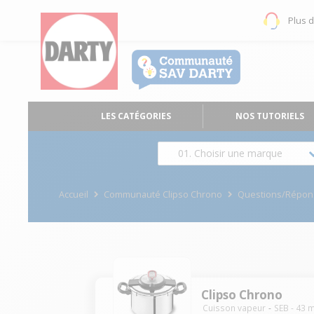
Plus 
LES CATÉGORIES
NOS TUTORIELS
01. Choisir une marque
Accueil
Communauté Clipso Chrono
Questions/Répon
Clipso Chrono
Cuisson vapeur
SEB
-
43
m