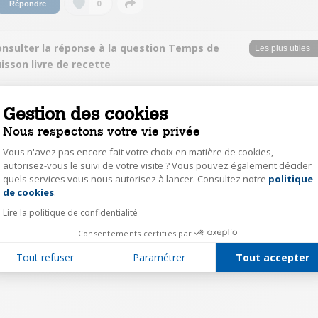
0
Répondre
onsulter la réponse à la question Temps de
isson livre de recette
MariethereseM9739
Gestion des cookies
Le
25 octobre 2016
à
10:42
Nous respectons votre vie privée
l'explication est donnée page 5 du livre de recettes
Vous n'avez pas encore fait votre choix en matière de cookies,
autorisez-vous le suivi de votre visite ? Vous pouvez également décider
0
Répondre
quels services vous nous autorisez à lancer. Consultez notre
politique
Axeptio consent
de cookies
.
Lire la politique de confidentialité
1
Consentements certifiés par
Tout refuser
Paramétrer
Tout accepter