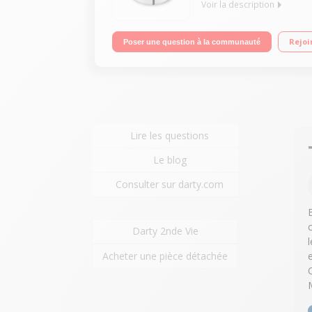
Voir la description
Capacité 8 litres Minuteur intelligent - Poignées r
Rejoi
Poser une question à la communauté
Lire les questions
Le blog
Consulter sur darty.com
Darty 2nde Vie
Acheter une pièce détachée