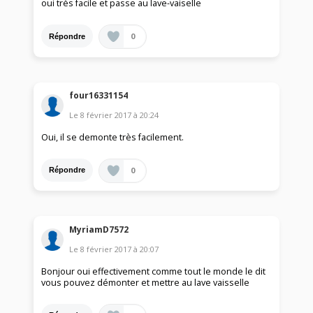
oui très facile et passe au lave-vaiselle
0
Répondre
four16331154
Le
8 février 2017
à
20:24
Oui, il se demonte très facilement.
0
Répondre
MyriamD7572
Le
8 février 2017
à
20:07
Bonjour oui effectivement comme tout le monde le dit
vous pouvez démonter et mettre au lave vaisselle