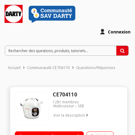
Connexion
Accueil
Communauté CE704110
Questions/Réponses
CE704110
1281
membres
Multicuiseur
SEB
Voir la description
Multicuiseur intelligent 6 litres - 100 recettes enregistrées
Guide culinaire interactif et intelligent par ecran digital 7