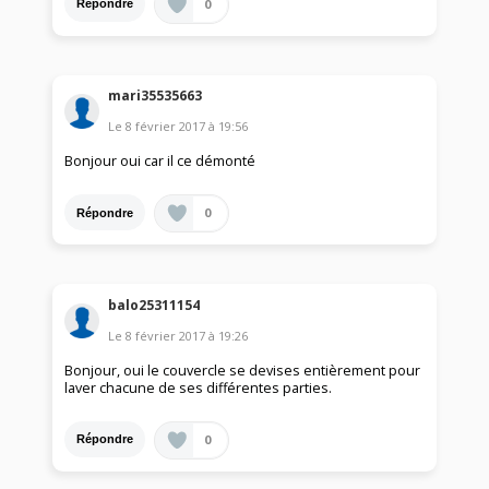
0
Répondre
mari35535663
Le
8 février 2017
à
19:56
Bonjour oui car il ce démonté
0
Répondre
balo25311154
Le
8 février 2017
à
19:26
Bonjour, oui le couvercle se devises entièrement pour
laver chacune de ses différentes parties.
0
Répondre