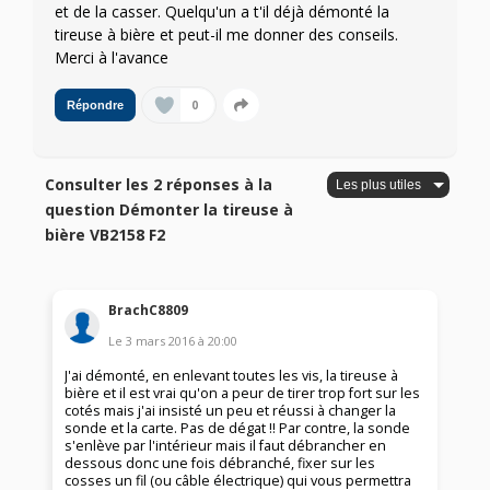
et de la casser. Quelqu'un a t'il déjà démonté la
tireuse à bière et peut-il me donner des conseils.
Merci à l'avance
0
Répondre
Consulter les 2 réponses à la
question Démonter la tireuse à
bière VB2158 F2
BrachC8809
Le
3 mars 2016
à
20:00
J'ai démonté, en enlevant toutes les vis, la tireuse à
bière et il est vrai qu'on a peur de tirer trop fort sur les
cotés mais j'ai insisté un peu et réussi à changer la
sonde et la carte. Pas de dégat !! Par contre, la sonde
s'enlève par l'intérieur mais il faut débrancher en
dessous donc une fois débranché, fixer sur les
cosses un fil (ou câble électrique) qui vous permettra