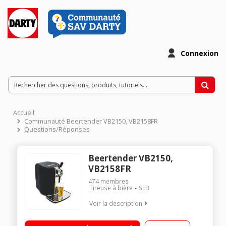
Connexion
Accueil
Communauté Beertender VB2150, VB2158FR
Questions/Réponses
Beertender VB2150,
VB2158FR
474
membres
Tireuse à bière
SEB
Voir la description
Bière à pression / Contrôle électronique de la température /
Sécurité enfant / Puissance 70 Watts