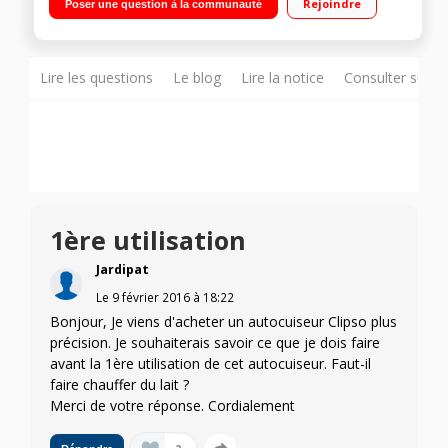
Rejoindre
Poser une question à la communauté
induction Couvercle en verre - Livre de 50 recettes fourni
Lire les questions
Le blog
Lire la notice
Consulter sur d
1ère utilisation
Jardipat
Le
9 février 2016
à
18:22
Bonjour, Je viens d'acheter un autocuiseur Clipso plus
précision. Je souhaiterais savoir ce que je dois faire
avant la 1ère utilisation de cet autocuiseur. Faut-il
faire chauffer du lait ?
Merci de votre réponse. Cordialement