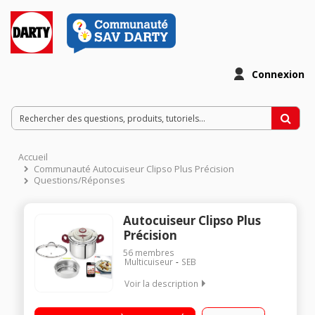
Connexion
Accueil
Communauté Autocuiseur Clipso Plus Précision
Questions/Réponses
Autocuiseur Clipso Plus
Précision
56
membres
Multicuiseur
SEB
Voir la description
Capacité 6 litres 2 programmes de cuisson - Minuteur
intelligent Poignées rabattables - Tous types de feux dont