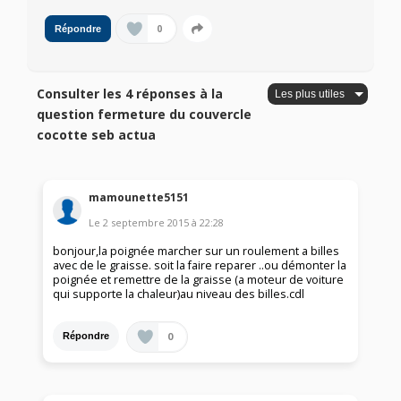
0
Répondre
Consulter les 4 réponses à la
question fermeture du couvercle
cocotte seb actua
mamounette5151
Le
2 septembre 2015
à
22:28
bonjour,la poignée marcher sur un roulement a billes
avec de le graisse. soit la faire reparer ..ou démonter la
poignée et remettre de la graisse (a moteur de voiture
qui supporte la chaleur)au niveau des billes.cdl
0
Répondre