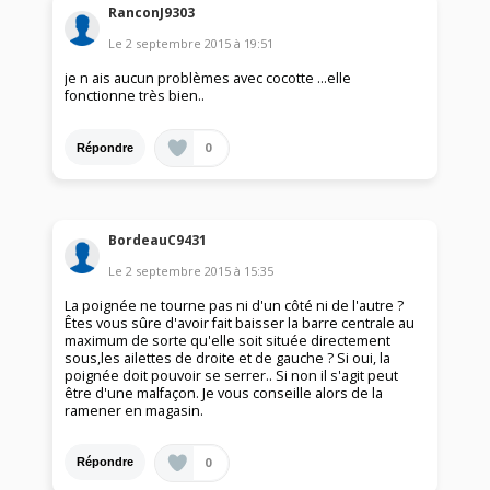
RanconJ9303
Le
2 septembre 2015
à
19:51
je n ais aucun problèmes avec cocotte ...elle
fonctionne très bien..
0
Répondre
BordeauC9431
Le
2 septembre 2015
à
15:35
La poignée ne tourne pas ni d'un côté ni de l'autre ?
Êtes vous sûre d'avoir fait baisser la barre centrale au
maximum de sorte qu'elle soit située directement
sous,les ailettes de droite et de gauche ? Si oui, la
poignée doit pouvoir se serrer.. Si non il s'agit peut
être d'une malfaçon. Je vous conseille alors de la
ramener en magasin.
0
Répondre