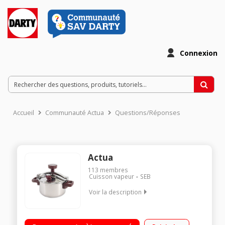
Connexion
Accueil
Communauté Actua
Questions/Réponses
Actua
113
membres
Cuisson vapeur
SEB
Voir la description
Capacité 4,5 litres Fermeture à étrier Livre de recettes fourni