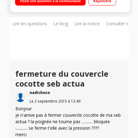
Rejoindre
Poser une question à la communauté
Lire les questions
Le blog
Lire la notice
Consulter sur d
fermeture du couvercle
cocotte seb actua
nadichoco
Le
2 septembre 2015
à
12:49
Bonjour
je n'arrive pas à fermer couvercle cocotte de ma seb
actua ? la poignée ne tourne pas ............ bloquée
............. se ferme t'elle avec la pression ????
merci