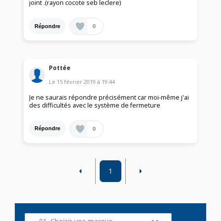
joint .(rayon cocote seb leclere)
0
Répondre
Pottée
Le
15 février 2019
à
19:44
Je ne saurais répondre précisément car moi-même j'ai
des difficultés avec le système de fermeture
0
Répondre
1