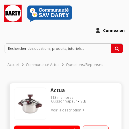
Connexion
Accueil
Communauté Actua
Questions/Réponses
Actua
113
membres
Cuisson vapeur
SEB
Voir la description
Capacité 4,5 litres Fermeture à étrier Livre de recettes fourni