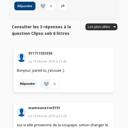
0
Répondre
Consulter les 3 réponses à la
question Clipso seb 6 littres
911711553336
Le
15 février 2019
à
21:43
Bonjour, pareil ici, j'essuie ;)
0
Répondre
mamounette5151
Le
15 février 2019
à
21:24
oui si elle provienne de la soupape. simon changer le