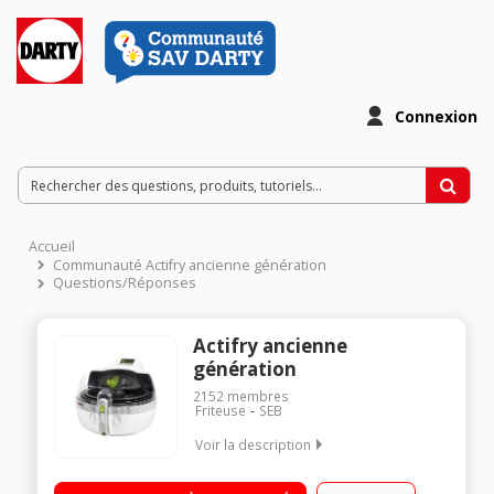
Connexion
Accueil
Communauté Actifry ancienne génération
Questions/Réponses
Actifry ancienne
génération
2152
membres
Friteuse
SEB
Voir la description
Capacité 1,5 kg / 1 cuillère d'huile 2 zones de cuisson
indépendantes : cuve et plateau gril Minuterie - Couvercle