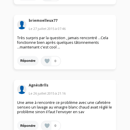
briemoelleux77
Le
27 juillet 2015
à
07:46
Très surpris par la question , jamais rencontré ...Cela
fonctionne bien après quelques tâtonnements
...maintenant c'est cool ...
0
Répondre
AgnèsBrlls
Le
26 juillet 2015
à
21:16
Une amie à rencontre ce problème avec une cafetière
senseo un lavage au vinaigre blanc chaud avait réglé le
problème sinon il faut l'envoyer en sav
0
Répondre