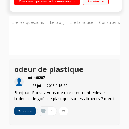
Rejoindre
Poser une question à la communauté
transparent Arrêt automatique - Livret de recettes
Lire les questions
Le blog
Lire la notice
Consulter sur d
odeur de plastique
mimi0207
Le
26 juillet 2015
à
15:22
Bonjour, Pouvez vous me dire comment enlever
l'odeur et le goût de plastique sur les aliments ? merci
0
Répondre