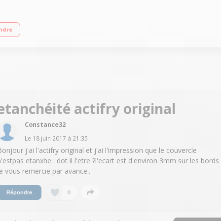
sson indépendantes : cuve et plateau gril Minuterie - Couvercle transparent Arrê
ndre
etanchéité actifry original
Constance32
Le
18 juin 2017
à
21:35
onjour j'ai l'actifry original et j'ai l'impression que le couvercle
n'estpas etanxhe : dot il l'etre ?l'ecart est d'environ 3mm sur les bords
je vous remercie par avance..
0
Répondre