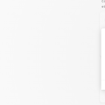
Co
et