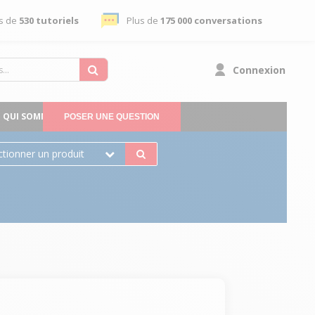
s de
530 tutoriels
Plus de
175 000 conversations
Connexion
QUI SOMMES-NOUS
POSER UNE QUESTION
ctionner un produit