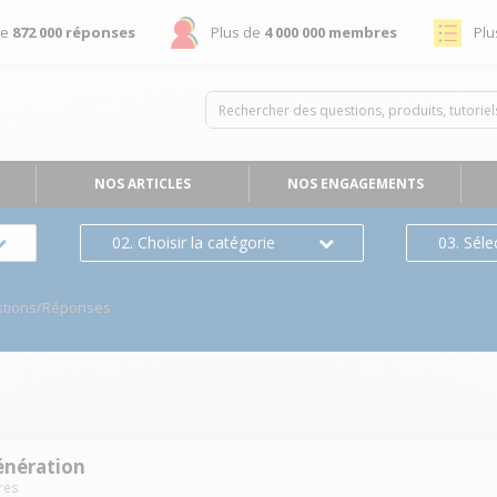
de
872 000 réponses
Plus de
4 000 000 membres
Plu
NOS ARTICLES
NOS ENGAGEMENTS
02. Choisir la catégorie
03. Séle
tions/Réponses
énération
res