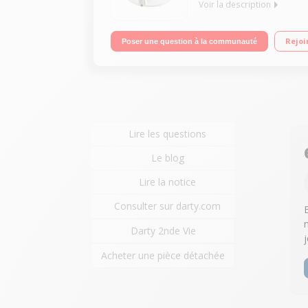
Voir la description
Capacité 1,5 kg / 1 cuillère d'huile 2 zones de cui
Rejoi
Poser une question à la communauté
Lire les questions
Le blog
Lire la notice
Consulter sur darty.com
B
Darty 2nde Vie
Acheter une pièce détachée