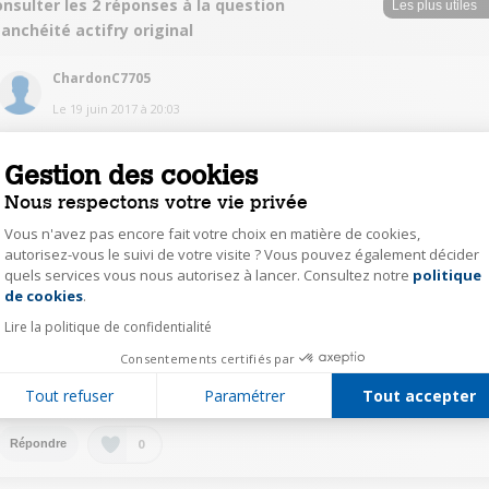
nsulter les 2 réponses à la question
anchéité actifry original
ChardonC7705
Le
19 juin 2017
à
20:03
bonjour, effectivement il y a un écart au niveau du couvercle mais cela n'a
aucune incidence sur la bonne cuisson et ne provoque aucune fuite. Bon
Gestion des cookies
usage
Nous respectons votre vie privée
0
Répondre
Vous n'avez pas encore fait votre choix en matière de cookies,
autorisez-vous le suivi de votre visite ? Vous pouvez également décider
quels services vous nous autorisez à lancer. Consultez notre
politique
Axeptio consent
ChristensenM9279
de cookies
.
Le
19 juin 2017
à
14:59
Lire la politique de confidentialité
Bonjour, Oui la première génération il y a un peu d'écart de l'ordre de 3 m
Consentements certifiés par
environ et ça n’empêche pas la cuisson et pas fuites à l'extérieur. Bonnes
fritures;)
Tout refuser
Paramétrer
Tout accepter
0
Répondre