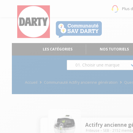
Plus 
LES CATÉGORIES
NOS TUTORIELS
01. Choisir une marque
Accueil
Communauté Actifry ancienne génération
Ques
Actifry ancienne g
Friteuse
SEB
-
2152
memb