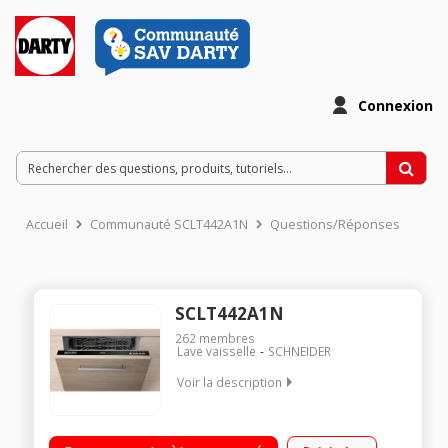
Connexion
Accueil
Communauté SCLT442A1N
Questions/Réponses
SCLT442A1N
262
membres
Lave vaisselle
SCHNEIDER
Voir la description
Encastrable - Largeur 60 cm (14 couverts) - 44dB
Consommation d'eau 10 L/cycle Départ différé / Affichage