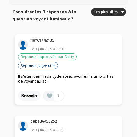
Consulter les 7 réponses à la
question voyant lumineux ?
flof61442135
Le
9 juin 2019
à
17:58
Réponse approuvée par Darty
Réponse jugée utile
Il s'éteint en fin de cycle après avoir émis un bip. Pas
de voyant au sol
1
Répondre
pabs36453252
Le
9 juin 2019
à
20:32