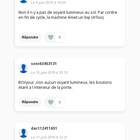
Le
9 juin 2019
à
16:55
Non il n y a pas de voyant lumineux au sol. Par contre
en fin de cycle, la machine émet un bip (4 fois).
0
Répondre
soni63453131
Le
13 juin 2019
à
10:13
BOnjour ,non aucun voyant lumineux, les boutons
etant a l interieur de la porte.
0
Répondre
dart12411651
Le
11 juin 2019
à
12:21