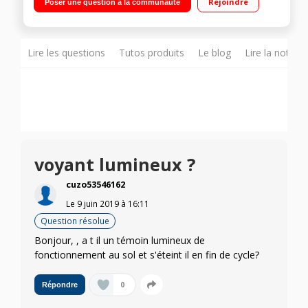
Rejoindre
Poser une question à la communauté
temps restant Option demi-charge - Cuve inox
Lire les questions
Tutos produits
Le blog
Lire la notice
voyant lumineux ?
cuzo53546162
Le
9 juin 2019
à
16:11
Question résolue
Bonjour, , a t il un témoin lumineux de
fonctionnement au sol et s'éteint il en fin de cycle?
0
Répondre