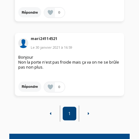
0
Répondre
mari24114521
Le
30 janvier 2021
à
16:59
Bonjour
Non la porte n'est pas froide mais ça va on ne se brûle
pas non plus.
0
Répondre
1