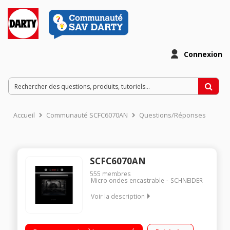
Connexion
Accueil
Communauté SCFC6070AN
Questions/Réponses
SCFC6070AN
555
membres
Micro ondes encastrable
SCHNEIDER
Voir la description
Encastrable - Multifonction Chaleur tournante Nettoyage
catalyse Programme électronique - Préconisation de