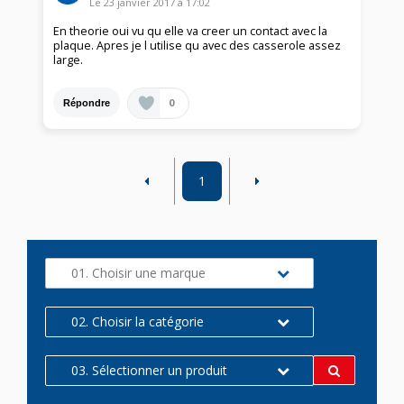
Le
23 janvier 2017
à
17:02
En theorie oui vu qu elle va creer un contact avec la
plaque. Apres je l utilise qu avec des casserole assez
large.
0
Répondre
1
01. Choisir une marque
02. Choisir la catégorie
03. Sélectionner un produit