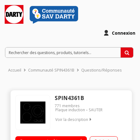
Connexion
Accueil
Communauté SPIN4361B
Questions/Réponses
SPIN4361B
771
membres
Plaque induction
SAUTER
Voir la description
3 foyers induction dont 1 double zone Puissance du foyer
principal : 3600 W 14 positions de cuisson - Fonction Tempo 3