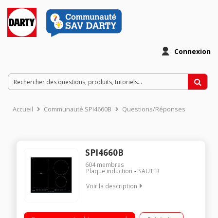
Connexion
Accueil
Communauté SPI4660B
Questions/Réponses
SPI4660B
604
membres
Plaque induction
SAUTER
Voir la description
4 foyers induction dont 1 zone modulable Puissance du foyer
principal : 4000 W 4 boosters - 4 minuteurs 14 positions de