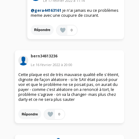
Le
17 février 2022
à
11:14
@gera44163161
je n'ai jamais eu ce problèmes
meme avec une coupure de courant.
0
Répondre
bern34613236
Le
16 février 2022
à
20:00
Cette plaque est de très mauvaise qualité elle s'éteint,
clignote de façon aléatoire - si le SAV était passé pour
voir et que le problème ne se posait pas, on aurait du
payer - comme c'est aléatoire on a renoncé à tort, le
problème s'agrave - on va la changer- mais plus chez
darty et ce ne sera plus sauter
0
Répondre