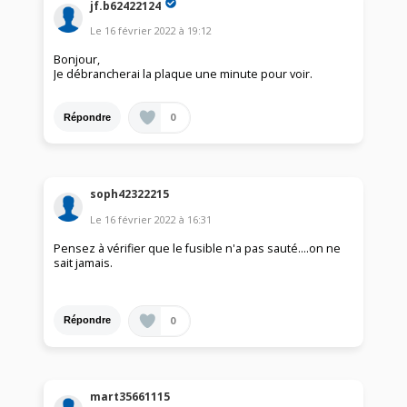
jf.b62422124
Le
16 février 2022
à
19:12
Bonjour,
Je débrancherai la plaque une minute pour voir.
0
Répondre
soph42322215
Le
16 février 2022
à
16:31
Pensez à vérifier que le fusible n'a pas sauté....on ne
sait jamais.
0
Répondre
mart35661115