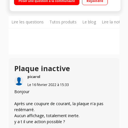
Rejoindre
Poser une question à la communauté
cuisson - 2 accès directs : doux et cuisson vive
Lire les questions
Tutos produits
Le blog
Lire la notice
Plaque inactive
picarol
Le
16 février 2022
à
15:33
Bonjour
Après une coupure de courant, la plaque n'a pas
redémarré.
Aucun affichage, totalement inerte.
y a t il une action possible ?