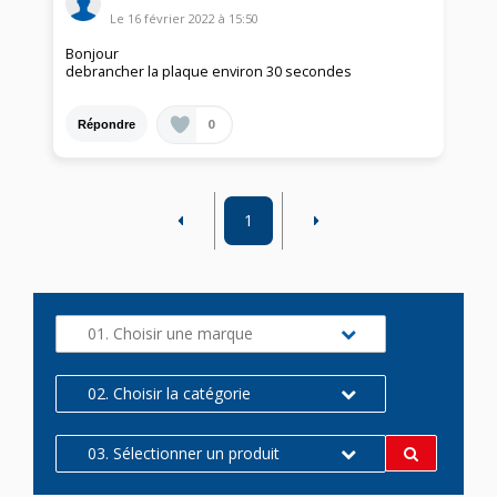
Le
16 février 2022
à
15:50
Bonjour
debrancher la plaque environ 30 secondes
0
Répondre
1
01. Choisir une marque
02. Choisir la catégorie
03. Sélectionner un produit