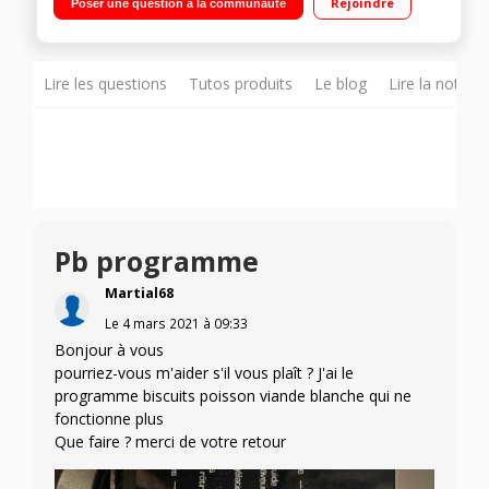
Rejoindre
Poser une question à la communauté
cuisson ECO Guide culinaire
Lire les questions
Tutos produits
Le blog
Lire la notice
Pb programme
Martial68
Le
4 mars 2021
à
09:33
Bonjour à vous
pourriez-vous m'aider s'il vous plaît ? J'ai le
programme biscuits poisson viande blanche qui ne
fonctionne plus
Que faire ? merci de votre retour