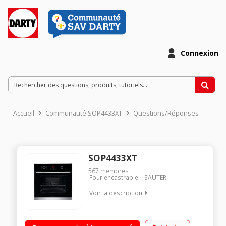
Connexion
Accueil
Communauté SOP4433XT
Questions/Réponses
SOP4433XT
567
membres
Four encastrable
SAUTER
Voir la description
Encastrable - Four multifonction - Chaleur tournnate Nettoyage
pyrolyse - Porte froide Fonction pyro express - Mode de