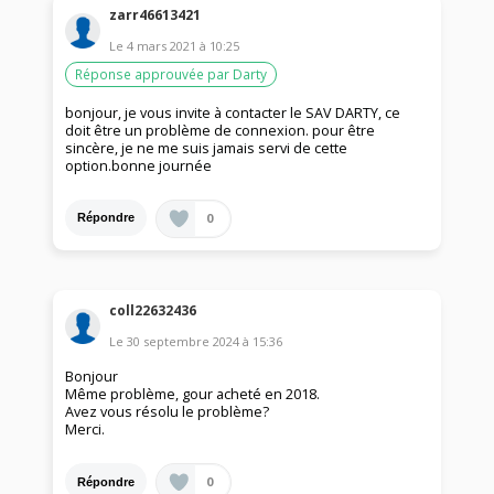
zarr46613421
Le
4 mars 2021
à
10:25
Réponse approuvée par Darty
bonjour, je vous invite à contacter le SAV DARTY, ce
doit être un problème de connexion. pour être
sincère, je ne me suis jamais servi de cette
option.bonne journée
0
Répondre
coll22632436
Le
30 septembre 2024
à
15:36
Bonjour
Même problème, gour acheté en 2018.
Avez vous résolu le problème?
Merci.
0
Répondre