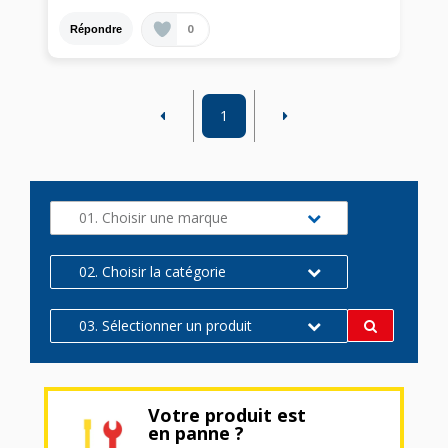
0
Répondre
1
01. Choisir une marque
02. Choisir la catégorie
03. Sélectionner un produit
Votre produit est
en panne ?