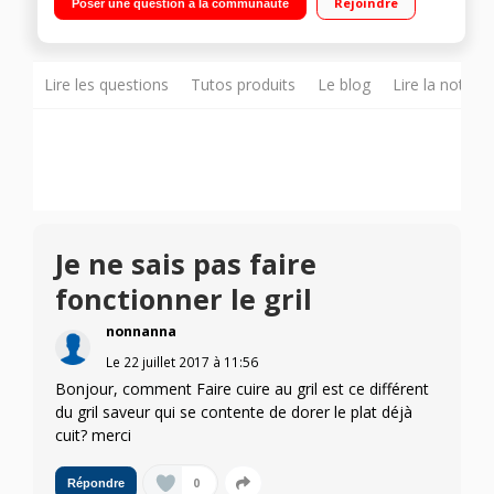
Rejoindre
Poser une question à la communauté
de cuisson - Tournebroche
Lire les questions
Tutos produits
Le blog
Lire la notice
Je ne sais pas faire
fonctionner le gril
nonnanna
Le
22 juillet 2017
à
11:56
Bonjour, comment Faire cuire au gril est ce différent
du gril saveur qui se contente de dorer le plat déjà
cuit? merci
0
Répondre