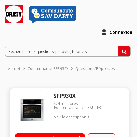
Connexion
Accueil
Communauté SFP930X
Questions/Réponses
SFP930X
724
membres
Four encastrable
SAUTER
Voir la description
Encastrable - Multifonction - Chaleur tournante Nettoyage
pyrolyse - Porte froide Préconisation de température 8 modes