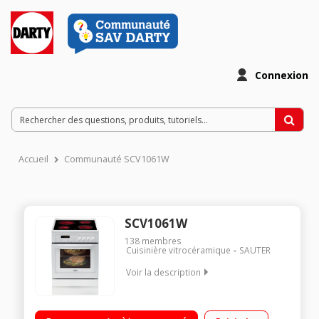
Connexion
Accueil
Communauté SCV1061W
SCV1061W
138
membres
Cuisinière vitrocéramique
SAUTER
Voir la description
Largeur 60 cm - 4 foyers Four multifonction - Nettoyage
pyrolyse Porte froide Programmateur "Saveurs"