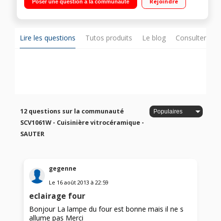
Rejoindre
Poser une question à la communauté
Lire les questions
Tutos produits
Le blog
Consulter sur
12 questions sur la communauté
SCV1061W - Cuisinière vitrocéramique -
SAUTER
gegenne
Le
16 août 2013
à
22:59
eclairage four
Bonjour La lampe du four est bonne mais il ne s
allume pas Merci