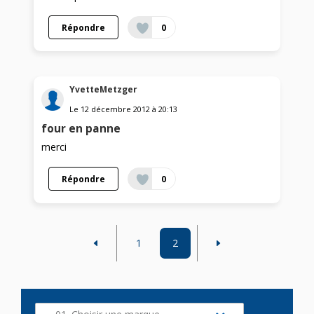
Répondre
0
YvetteMetzger
Le
12 décembre 2012
à
20:13
four en panne
merci
Répondre
0
1
2