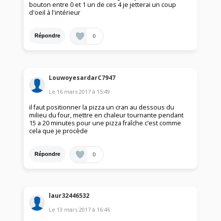
bouton entre 0 et 1 un de ces 4 je jetterai un coup
d'oeil à l'intérieur
0
Répondre
LouwoyesardarC7947
Le
16 mars 2017
à
15:49
il faut positionner la pizza un cran au dessous du
milieu du four, mettre en chaleur tournante pendant
15 a 20 minutes pour une pizza fraîche c’est comme
cela que je procède
0
Répondre
laur32446532
Le
13 mars 2017
à
16:46