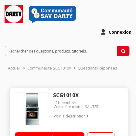
Connexion
Accueil
Communauté SCG1010X
Questions/Réponses
SCG1010X
121
membres
Cuisinière mixte
SAUTER
Voir la description
Largeur 60 cm - Table de cuisson gaz 4 foyers jusqu'à 3200 W
- Capacité du four 53 L Nettoyage catalyse Four gaz