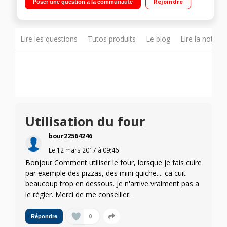
Rejoindre
Poser une question à la communauté
multifonction air brassé
Lire les questions
Tutos produits
Le blog
Lire la notice
Utilisation du four
bour22564246
Le
12 mars 2017
à
09:46
Bonjour Comment utiliser le four, lorsque je fais cuire
par exemple des pizzas, des mini quiche.... ca cuit
beaucoup trop en dessous. Je n'arrive vraiment pas a
le régler. Merci de me conseiller.
0
Répondre