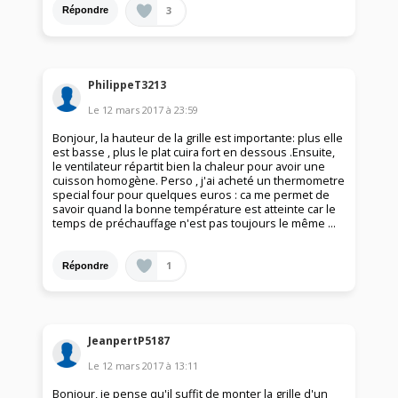
3
Répondre
PhilippeT3213
Le
12 mars 2017
à
23:59
Bonjour, la hauteur de la grille est importante: plus elle
est basse , plus le plat cuira fort en dessous .Ensuite,
le ventilateur répartit bien la chaleur pour avoir une
cuisson homogène. Perso , j'ai acheté un thermometre
special four pour quelques euros : ca me permet de
savoir quand la bonne température est atteinte car le
temps de préchauffage n'est pas toujours le même ...
1
Répondre
JeanpertP5187
Le
12 mars 2017
à
13:11
Bonjour, je pense qu'il suffit de monter la grille d'un