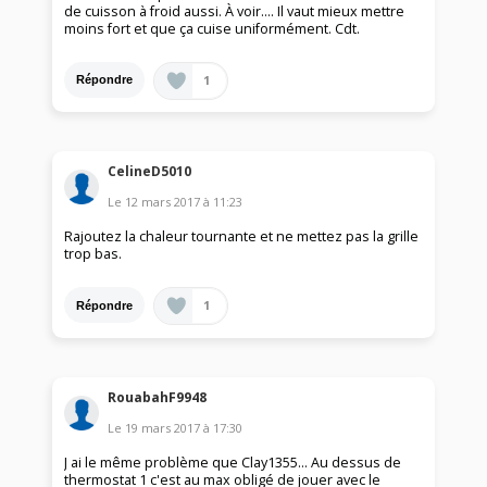
de cuisson à froid aussi. À voir.... Il vaut mieux mettre
moins fort et que ça cuise uniformément. Cdt.
1
Répondre
CelineD5010
Le
12 mars 2017
à
11:23
Rajoutez la chaleur tournante et ne mettez pas la grille
trop bas.
1
Répondre
RouabahF9948
Le
19 mars 2017
à
17:30
J ai le même problème que Clay1355... Au dessus de
thermostat 1 c'est au max obligé de jouer avec le