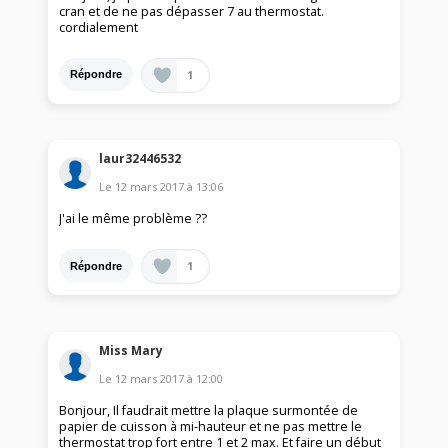
cran et de ne pas dépasser 7 au thermostat.
cordialement
1
Répondre
laur32446532
Le
12 mars 2017
à
13:06
J'ai le même problème ??
1
Répondre
Miss Mary
Le
12 mars 2017
à
12:00
Bonjour, Il faudrait mettre la plaque surmontée de
papier de cuisson à mi-hauteur et ne pas mettre le
thermostat trop fort entre 1 et 2 max. Et faire un début