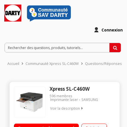
Connexion
Accueil
Communauté Xpress SL-C460W
Questions/Réponses
Xpress SL-C460W
596
membres
Imprimante laser
SAMSUNG
Voir la description
Multifonction laser couleurs bureautique / 4 toner séparés /
Bac papier de 150 feuilles