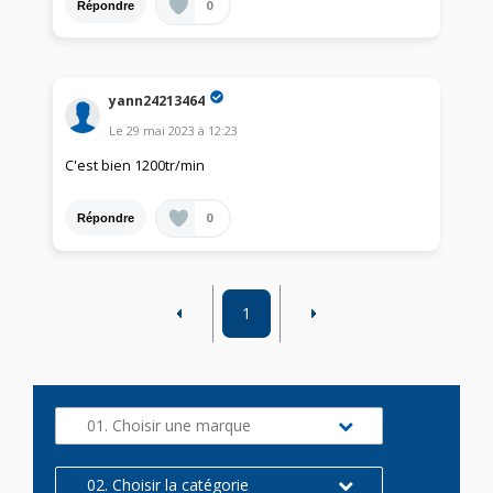
0
Répondre
yann24213464
Le
29 mai 2023
à
12:23
C'est bien 1200tr/min
0
Répondre
1
01. Choisir une marque
02. Choisir la catégorie