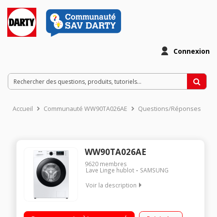
Connexion
Accueil
Communauté WW90TA026AE
Questions/Réponses
WW90TA026AE
9620
membres
Lave Linge hublot
SAMSUNG
Voir la description
Capacité 9 kg (tambour 61 L) - Classe énergétique A+++
Essorage variable jusqu'à 1200 tours/min - 74 dB Affichage du