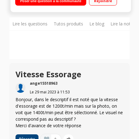
Rejoindre
Poser une question à la communauté
temps restant Ecobubble - Programmes Vapeur - Moteur
Digital Inverter
Lire les questions
Tutos produits
Le blog
Lire la notice
Vitesse Essorage
ange15518963
Le
29 mai 2023
à
11:53
Bonjour, dans le descriptif il est noté que la vitesse
d'essorage est de 1200t/min mais sur la photo, on
voit que 1400t/min peut être sélectionné. Le visuel ne
correspond pas au descriptif ?
Merci d'avance de votre réponse