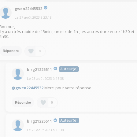
gwen22445532
Le
27 août 2023
à
23:18
Bonjour,
il y a un très rapide de 15min , un mix de 1h , les autres dure entre 1h30 et
2h30.
0
Répondre
Auteur(e)
birg21225511
Le
28 août 2023
à
15:38
@gwen22445532
Merci pour votre réponse
0
Répondre
Auteur(e)
birg21225511
Le
28 août 2023
à
15:38