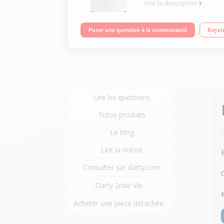
Voir la description
Capacité 9 kg (tambour 61 L) - Classe énergétiqu
Rejoi
Poser une question à la communauté
Digital Inverter
Lire les questions
Tutos produits
Le blog
Lire la notice
Consulter sur darty.com
Darty 2nde Vie
Acheter une pièce détachée