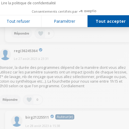
Auteur(e)
birg21225511
Lire la politique de confidentialité
Le
28 août 2023
à
15:39
Consentements certifiés par
@nede43611333
Merci de votre réponse
Tout refuser
Paramétrer
Tout accepter
0
Répondre
regi36245364
Le
27 août 2023
à
23:31
Bonsoir, la durée des programmes dépend de la manière dont vous allez
utilisez car les paramètre suivants ont un impact (poids de chaque lessive,
T° de lavage, nb de rinçage que vous allez sélectionner, prélavage ou pas,
coton ou synthétique etc...). La fourchette pour nous varie entre 1h15 et
2h30 selon ce que l'on programme. Cordialement
0
Répondre
Auteur(e)
birg21225511
Le
28 août 2023
à
15:38