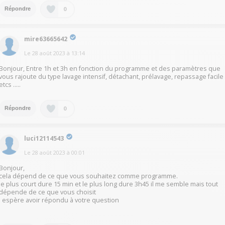
0
Répondre
mire63665642
Le
28 août 2023
à
13:14
Bonjour, Entre 1h et 3h en fonction du programme et des paramètres que
vous rajoute du type lavage intensif, détachant, prélavage, repassage facile
etcs .....
0
Répondre
luci12114543
Le
28 août 2023
à
00:01
Bonjour,
cela dépend de ce que vous souhaitez comme programme.
le plus court dure 15 min et le plus long dure 3h45 il me semble mais tout
dépende de ce que vous choisit
j espère avoir répondu à votre question