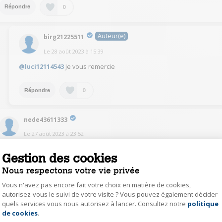
0
Répondre
Auteur(e)
birg21225511
Le
28 août 2023
à
15:39
@luci12114543
Je vous remercie
0
Répondre
nede43611333
Le
27 août 2023
à
23:52
Bonsoir,
Gestion des cookies
Globalement les programmes sont plutôt courts.
Machine super efficace.
Nous respectons votre vie privée
Gain en temps et en énergie.
Vous n'avez pas encore fait votre choix en matière de cookies,
autorisez-vous le suivi de votre visite ? Vous pouvez également décider
0
Répondre
quels services vous nous autorisez à lancer. Consultez notre
politique
Axeptio consent
de cookies
.