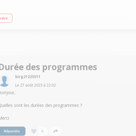
e A+++ Essorage variable jusqu'à 1200 tours/min - 74 dB Affichage du temps 
ndre
Durée des programmes
birg21225511
Le
27 août 2023
à
22:02
Bonjour,
Quelles sont les durées des programmes ?
Merci
0
Répondre