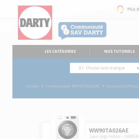
Plus 
LES CATÉGORIES
NOS TUTORIELS
01. Choisir une marque
Accueil
Communauté WW90TA026AE
Questions/Répo
WW90TA026AE
Lave Linge hublot
SAMSU