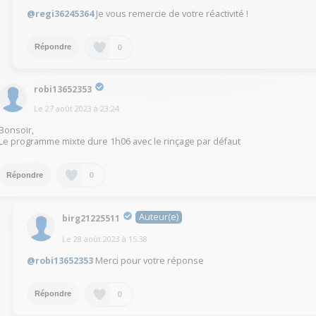
@regi36245364
Je vous remercie de votre réactivité !
0
Répondre
robi13652353
Le
27 août 2023
à
23:24
Bonsoir,
Le programme mixte dure 1h06 avec le rinçage par défaut
0
Répondre
Auteur(e)
birg21225511
Le
28 août 2023
à
15:38
@robi13652353
Merci pour votre réponse
0
Répondre