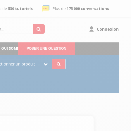
s de
530 tutoriels
Plus de
175 000 conversations
Connexion
QUI SOMMES-NOUS
POSER UNE QUESTION
ctionner un produit