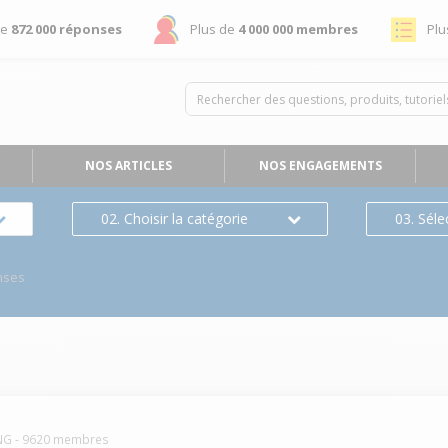
de
872 000 réponses
Plus de
4 000 000 membres
Plu
NOS ARTICLES
NOS ENGAGEMENTS
02. Choisir la catégorie
03. Séle
nses
NG
-
9620
membres