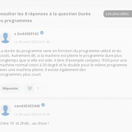
nsulter les 8 réponses à la question Durée
es programmes
s.bu64426162
Le
28 août 2023
à
01:40
La durée du programme varie en fonction du programme utilisé et du
poids. Autrement dit, si la machine est pleine le programme dure plus
longtemps que si elle est vide. A titre d'exemple comptez 1h30 pour une
machine normal coton à 30 degré et le double pour le même programme
avec une machine pleine. Il existe également des
programmes plus court.
1
Répondre
sand42433446
Le
28 août 2023
à
16:18
Entre 15' et 2h40… au choix !