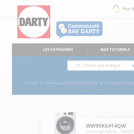
Plus 
LES CATÉGORIES
NOS TUTORIELS
01. Choisir une marque
Accueil
Communauté WW90K6414QW
Questions/Rép
WW90K6414QW
Lave Linge hublot
SAMSU