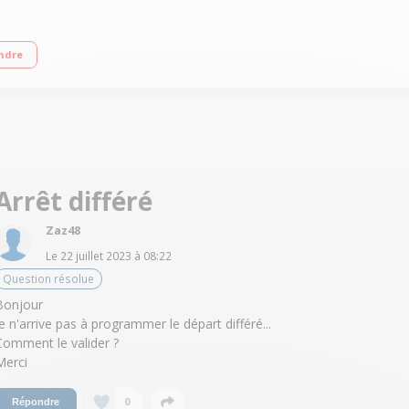
 Essorage variable jusqu'à 1400 tours/min Fin différée / Affichage du temps r
ndre
Arrêt différé
Zaz48
Le
22 juillet 2023
à
08:22
Question résolue
Bonjour
Je n'arrive pas à programmer le départ différé...
Comment le valider ?
Merci
0
Répondre