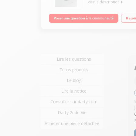
Voir la description
Capacité 9 kg (tambour 65 L) - Classe A+++ (-40%)
Rejoi
Poser une question à la communauté
(WiFi)
Lire les questions
Tutos produits
Le blog
Lire la notice
Consulter sur darty.com
Darty 2nde Vie
Acheter une pièce détachée