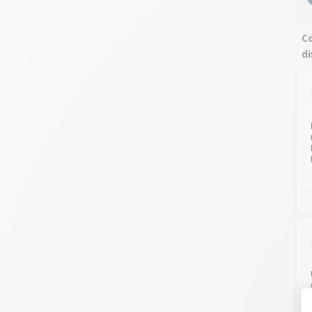
Co
di