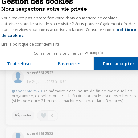
Gestion des cookies
0
Répondre
Nous respectons votre vie privée
Vous n'avez pas encore fait votre choix en matière de cookies,
Auteur(e)
Zaz48
autorisez-vous le suivi de votre visite ? Vous pouvez également décider
quels services vous nous autorisez à lancer. Consultez notre
politique
Axeptio consent
Le
24 juillet 2023
à
16:43
de cookies
.
@sber66612523
J'essayerai MERCI
Lire la politique de confidentialité
Consentements certifiés par
0
Répondre
Tout refuser
Paramétrer
Tout accepter
sber66612523
Le
24 juillet 2023
à
16:34
@sber66612523
De mémoire c est l'heure de fin de cycle que l on
programme, ex selection = 5H, la fin fini son cycle est dans 5 heures
(si le cycle dure 2 heures la machine se lance dans 3 heures).
0
Répondre
sber66612523