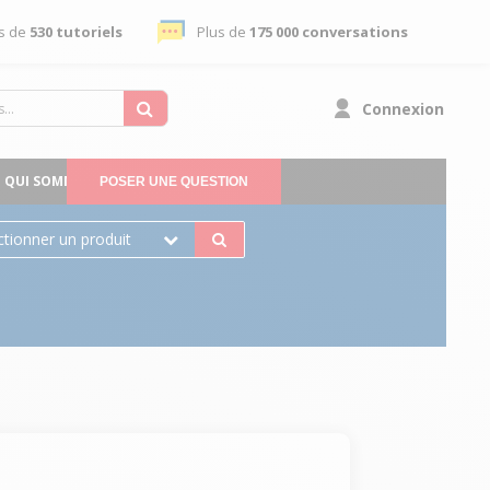
s de
530 tutoriels
Plus de
175 000 conversations
Connexion
QUI SOMMES-NOUS
POSER UNE QUESTION
ctionner un produit