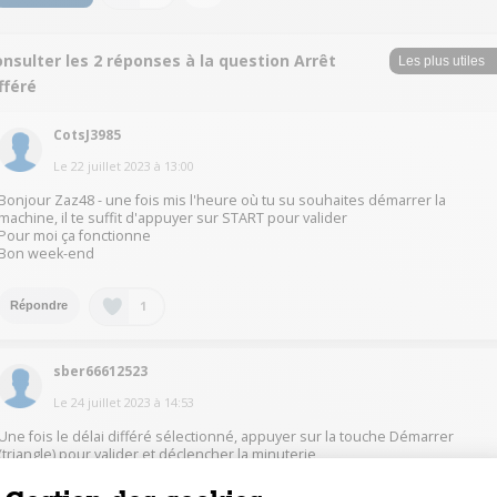
nsulter les 2 réponses à la question Arrêt
fféré
CotsJ3985
Le
22 juillet 2023
à
13:00
Bonjour Zaz48 - une fois mis l'heure où tu su souhaites démarrer la
machine, il te suffit d'appuyer sur START pour valider
Pour moi ça fonctionne
Bon week-end
1
Répondre
sber66612523
Le
24 juillet 2023
à
14:53
Une fois le délai différé sélectionné, appuyer sur la touche Démarrer
(triangle) pour valider et déclencher la minuterie