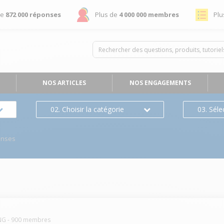
de
872 000 réponses
Plus de
4 000 000 membres
Plu
NOS ARTICLES
NOS ENGAGEMENTS
02. Choisir la catégorie
03. Séle
onses
NG
-
900
membres