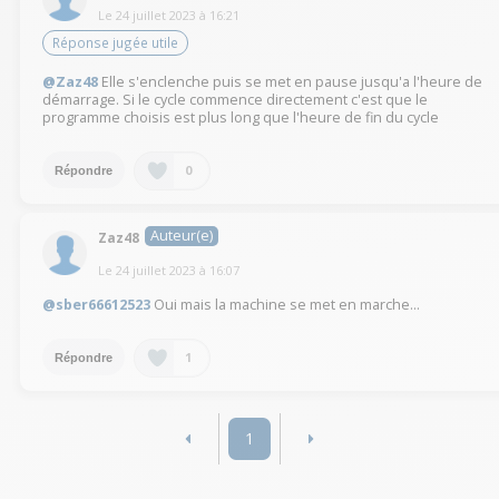
Le
24 juillet 2023
à
16:21
Réponse jugée utile
@Zaz48
Elle s'enclenche puis se met en pause jusqu'a l'heure de
démarrage. Si le cycle commence directement c'est que le
programme choisis est plus long que l'heure de fin du cycle
0
Répondre
Auteur(e)
Zaz48
Le
24 juillet 2023
à
16:07
@sber66612523
Oui mais la machine se met en marche...
1
Répondre
1