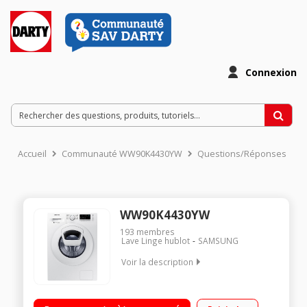
Connexion
Accueil
Communauté WW90K4430YW
Questions/Réponses
WW90K4430YW
193
membres
Lave Linge hublot
SAMSUNG
Voir la description
Capacité 9 kg (tambour 65 L) - Classe A+++ Essorage variable
jusqu'à 1400 tours/min Fin différée / Indication du temps