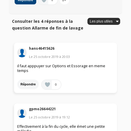
0
Répondre
Consulter les 4 réponses à la
question Allarme de fin de lavage
hans46415626
Le
25 octobre 2019
à
20:03
il faut apppuyer sur Options et Essorage en meme
temps
0
Répondre
gpmo26644221
Le
25 octobre 2019
à
19:12
Effectivement à la fin du cycle, elle émet une petite