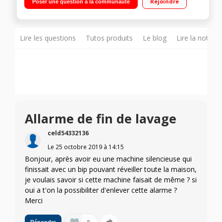
Rejoindre
Poser une question à la communauté
restant Hublot additionnel AddWash - Tambour Crystal Care -
Moteur Inverter
Lire les questions
Tutos produits
Le blog
Lire la notice
Allarme de fin de lavage
celd54332136
Le
25 octobre 2019
à
14:15
Bonjour, après avoir eu une machine silencieuse qui
finissait avec un bip pouvant réveiller toute la maison,
je voulais savoir si cette machine faisait de même ? si
oui a t'on la possibiliter d'enlever cette alarme ?
Merci