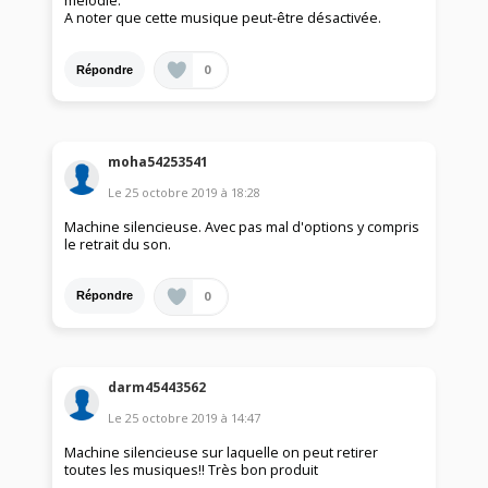
mélodie.
A noter que cette musique peut-être désactivée.
0
Répondre
moha54253541
Le
25 octobre 2019
à
18:28
Machine silencieuse. Avec pas mal d'options y compris
le retrait du son.
0
Répondre
darm45443562
Le
25 octobre 2019
à
14:47
Machine silencieuse sur laquelle on peut retirer
toutes les musiques!! Très bon produit