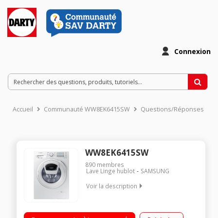
Connexion
Accueil
Communauté WW8EK6415SW
Questions/Réponses
WW8EK6415SW
890
membres
Lave Linge hublot
SAMSUNG
Voir la description
Capacité 8 kg (tambour 63 L) - Classe A+++ (-40%) Essorage
variable jusqu'à 1400 tours/min Fin différée / Affichage du