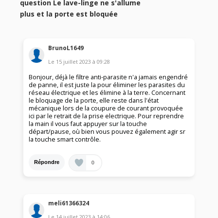
question Le lave-linge ne s'allume
plus et la porte est bloquée
BrunoL1649
Le
15 juillet 2023
à
09:28
Bonjour, déjà le filtre anti-parasite n'a jamais engendré
de panne, il est juste la pour éliminer les parasites du
réseau électrique et les élimine à la terre. Concernant
le bloquage de la porte, elle reste dans l'état
mécanique lors de la coupure de courant provoquée
ici par le retrait de la prise electrique. Pour reprendre
la main il vous faut appuyer sur la touche
départ/pause, où bien vous pouvez également agir sr
la touche smart contrôle.
0
Répondre
meli61366324
Le
14 juillet 2023
à
14:06