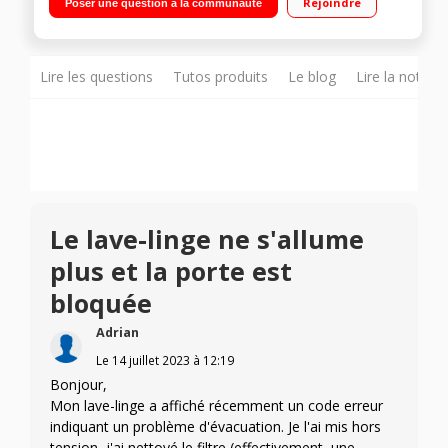
Rejoindre
Poser une question à la communauté
temps restant Technologie EcoBubble - Hublot additionnel
Add Wash
Lire les questions
Tutos produits
Le blog
Lire la notice
Le lave-linge ne s'allume
plus et la porte est
bloquée
Adrian
Le
14 juillet 2023
à
12:19
Bonjour,
Mon lave-linge a affiché récemment un code erreur
indiquant un problème d'évacuation. Je l'ai mis hors
tension, j'ai nettoyé le filtre (effectivement, une