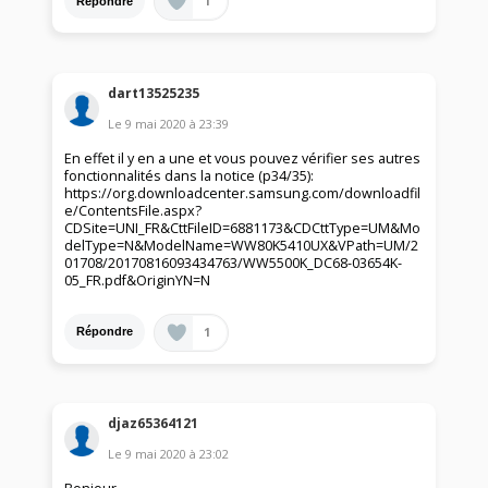
1
Répondre
dart13525235
Le
9 mai 2020
à
23:39
En effet il y en a une et vous pouvez vérifier ses autres
fonctionnalités dans la notice (p34/35):
https://org.downloadcenter.samsung.com/downloadfil
e/ContentsFile.aspx?
CDSite=UNI_FR&CttFileID=6881173&CDCttType=UM&Mo
delType=N&ModelName=WW80K5410UX&VPath=UM/2
01708/20170816093434763/WW5500K_DC68-03654K-
05_FR.pdf&OriginYN=N
1
Répondre
djaz65364121
Le
9 mai 2020
à
23:02