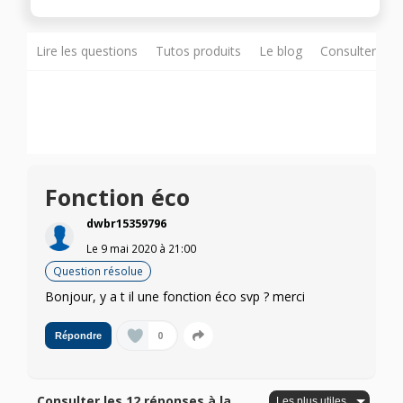
Lire les questions
Tutos produits
Le blog
Consulter sur
Fonction éco
dwbr15359796
Le
9 mai 2020
à
21:00
Question résolue
Bonjour, y a t il une fonction éco svp ? merci
0
Répondre
Consulter les 12 réponses à la