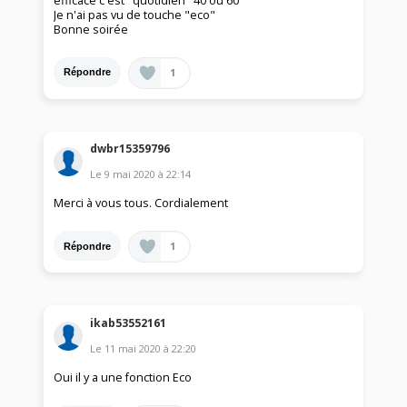
efficace c'est "quotidien" 40 ou 60°
Je n'ai pas vu de touche "eco"
Bonne soirée
1
Répondre
dwbr15359796
Le
9 mai 2020
à
22:14
Merci à vous tous. Cordialement
1
Répondre
ikab53552161
Le
11 mai 2020
à
22:20
Oui il y a une fonction Eco