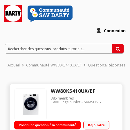
Connexion
Accueil
Communauté WW80K5410UX/EF
Questions/Réponses
WW80K5410UX/EF
385
membres
Lave Linge hublot
SAMSUNG
Rejoindre
Poser une question à la communauté