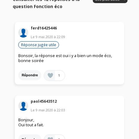
question Fonction éco
ferd16425446
Le
9 mai 2020
à
22:09
Réponse jugée utile
Bonsoir, la réponse est oui i y a bien un mode éco,
bonne soirée
1
Répondre
paol45643512
Le
9 mai 2020
à
22:03
Bonjour,
Oui tout a fait.