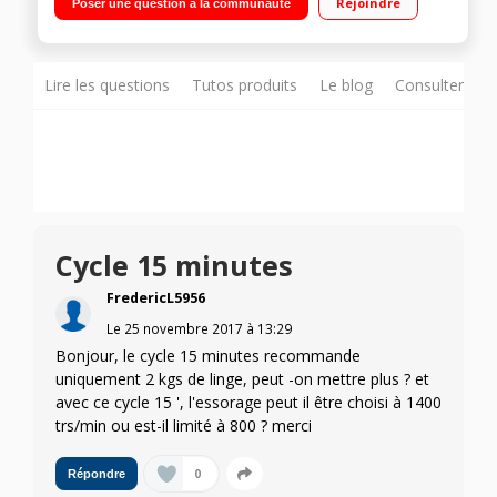
Rejoindre
Poser une question à la communauté
temps restant Hublot additionnel Add Wash - Tambour Crystal
Care
Lire les questions
Tutos produits
Le blog
Consulter sur
Cycle 15 minutes
FredericL5956
Le
25 novembre 2017
à
13:29
Bonjour, le cycle 15 minutes recommande
uniquement 2 kgs de linge, peut -on mettre plus ? et
avec ce cycle 15 ', l'essorage peut il être choisi à 1400
trs/min ou est-il limité à 800 ? merci
0
Répondre