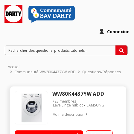
Connexion
Accueil
Communauté WW80K4437YW ADD
Questions/Réponses
WW80K4437YW ADD
723
membres
Lave Linge hublot
SAMSUNG
Voir la description
Capacité 9 kg (tambour 63 L) - Classe A+++ (-10%) Essorage
variable jusqu'à 1400 tours/min Fin différée / Affichage du