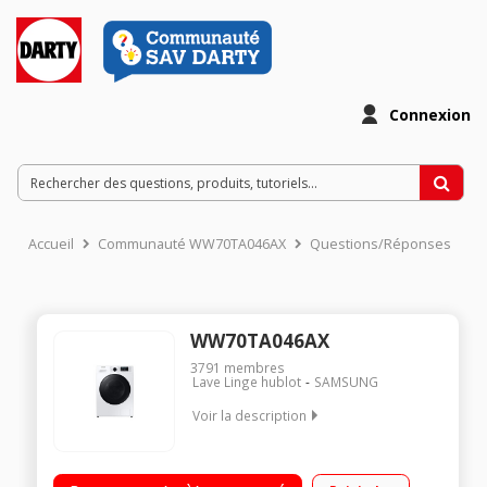
Connexion
Accueil
Communauté WW70TA046AX
Questions/Réponses
WW70TA046AX
3791
membres
Lave Linge hublot
SAMSUNG
Voir la description
Capacité 7 kg (tambour 47 L) / séchage 4 kg - Classe
énergétique E Essorage variable jusqu'à 1400 tours/min - 73