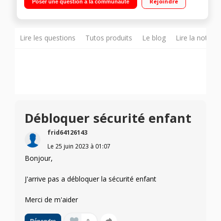
Rejoindre
Poser une question à la communauté
dB Affichage du temps restant Ecobubble - Programmes
Vapeur - Moteur Digital Inverter
Lire les questions
Tutos produits
Le blog
Lire la notice
Débloquer sécurité enfant
frid64126143
Le
25 juin 2023
à
01:07
Bonjour,
J'arrive pas a débloquer la sécurité enfant
Merci de m'aider