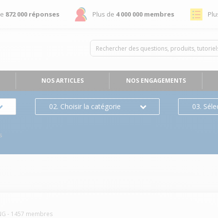
de
872 000 réponses
Plus de
4 000 000 membres
Plu
NOS ARTICLES
NOS ENGAGEMENTS
02. Choisir la catégorie
03. Séle
s
NG
-
1457
membres