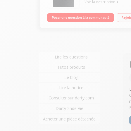
Voir la description
Capacité 7 kg (volume du tambour 63 L) Essorage v
Rejoi
Poser une question à la communauté
Care - Tiroir Perfect Clean
Lire les questions
Tutos produits
Le blog
Lire la notice
Consulter sur darty.com
Darty 2nde Vie
Acheter une pièce détachée