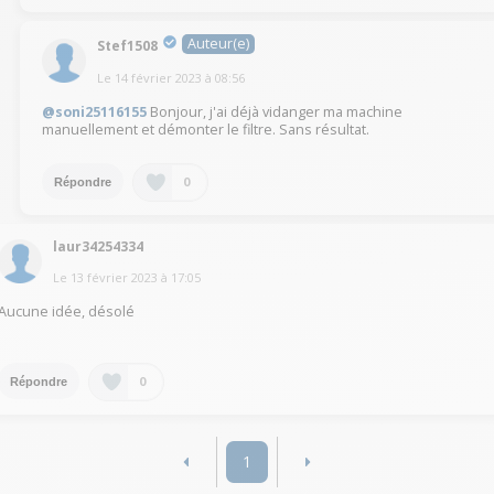
Auteur(e)
Stef1508
Le
14 février 2023
à
08:56
@soni25116155
Bonjour, j'ai déjà vidanger ma machine
manuellement et démonter le filtre. Sans résultat.
0
Répondre
laur34254334
Le
13 février 2023
à
17:05
Aucune idée, désolé
0
Répondre
1