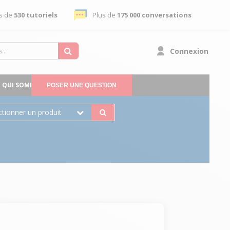
s de
530 tutoriels
Plus de
175 000 conversations
Connexion
QUI SOMMES-NOUS
POSER UNE QUESTION
ctionner un produit