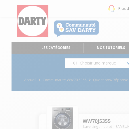
Plus 
LES CATÉGORIES
NOS TUTORIELS
01. Choisir une marque
Accueil
Communauté WW70J5355
Questions/Réponse
WW70J5355
Lave Linge hublot
SAMSU