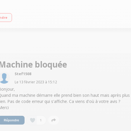
ariable jusqu'à 1200 tours/min Fin différé de 3 à 19 h / Affichage du temps r
ndre
Machine bloquée
Stef1508
Le
13 février 2023
à
15:12
Bonjour,
Quand ma machine démarre elle prend bien son haut mais après plus
rien. Pas de code erreur qui s'affiche. Ca viens d'où à votre avis ?
Merci
1
Répondre