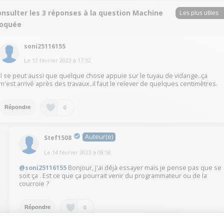
onsulter les 3 réponses à la question Machine
loquée
soni25116155
Le
13 février 2023
à
17:32
Il se peut aussi que quelque chose appuie sur le tuyau de vidange..ça
m'est arrivé après des travaux..il faut le relever de quelques centimètres.
0
Répondre
Auteur(e)
Stef1508
Le
14 février 2023
à
08:58
@soni25116155
Bonjour, j'ai déjà essayer mais je pense pas que se
soit ça . Est ce que ça pourrait venir du programmateur ou de la
courroie ?
0
Répondre