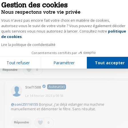
Gestion des cookies
soni25116155
Nous respectons votre vie privée
Le
13 février 2023
à
17:27
Vous n'avez pas encore fait votre choix en matière de cookies,
Bonjour, peut-être a-t-elle affiché un code erreur que vous n'avez pas vu ,
autorisez-vous le suivi de votre visite ? Vous pouvez également décider
parce qu'ensuite il n'apparaît plus.
quels services vous nous autorisez à lancer. Consultez notre
politique
Axeptio consent
Vous pouvez télécharger la notice sur le site darty par exemple.
de cookies
.
J'imagine que votre machine est pleine d'eau, essayez de programmer une
vidange, ou un essorage si rien ne fonctionne il faudra vidanger
Lire la politique de confidentialité
manuellement (suivre la notice ) et démonter le filtre peut être que
quelque chose bloque.
Consentements certifiés par
Bon courage !
Tout refuser
Paramétrer
Tout accepter
0
Répondre
Auteur(e)
Stef1508
Le
14 février 2023
à
08:58
@soni25116155
Bonjour, j'ai déjà vidanger ma machine
manuellement et démonter le filtre. Sans résultat.
0
Répondre