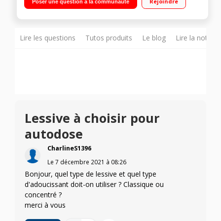
Rejoindre
Poser une question à la communauté
temps restant Ecobubble - Programmes Vapeur - SmartThings
Lire les questions
Tutos produits
Le blog
Lire la notice
Lessive à choisir pour
autodose
CharlineS1396
Le
7 décembre 2021
à
08:26
Bonjour, quel type de lessive et quel type
d'adoucissant doit-on utiliser ? Classique ou
concentré ?
merci à vous