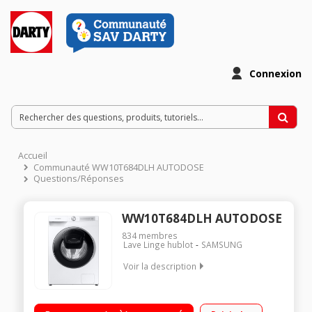
Connexion
Accueil
Communauté WW10T684DLH AUTODOSE
Questions/Réponses
WW10T684DLH AUTODOSE
834
membres
Lave Linge hublot
SAMSUNG
Voir la description
Capacité 10,5 kg (tambour 67 L) - Classe énergétique A+++
Essorage variable jusqu'à 1400 tours/min - 73 dB Affichage du