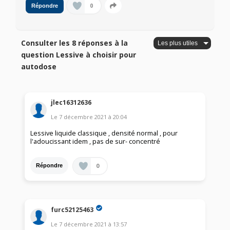
0
Répondre
Consulter les 8 réponses à la
question Lessive à choisir pour
autodose
jlec16312636
Le
7 décembre 2021
à
20:04
Lessive liquide classique , densité normal , pour
l'adoucissant idem , pas de sur- concentré
0
Répondre
furc52125463
Le
7 décembre 2021
à
13:57