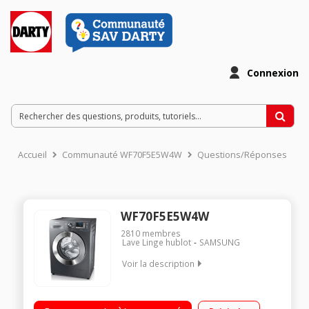
Connexion
Accueil
Communauté WF70F5E5W4W
Questions/Réponses
WF70F5E5W4W
2810
membres
Lave Linge hublot
SAMSUNG
Voir la description
Capacité 7 kg (Volume du tambour 63 L) Essorage variable
jusqu'à 1400 tours/min Départ différé de 3 à 19 h / Affichage