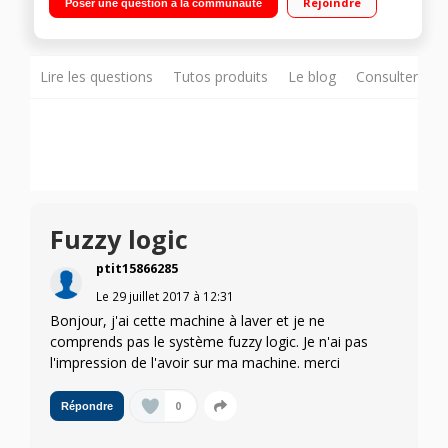
Rejoindre
Poser une question à la communauté
du temps restant Technologie Eco-Bubble
Lire les questions
Tutos produits
Le blog
Consulter sur
Fuzzy logic
ptit15866285
Le
29 juillet 2017
à
12:31
Bonjour, j'ai cette machine à laver et je ne
comprends pas le système fuzzy logic. Je n'ai pas
l'impression de l'avoir sur ma machine. merci
0
Répondre