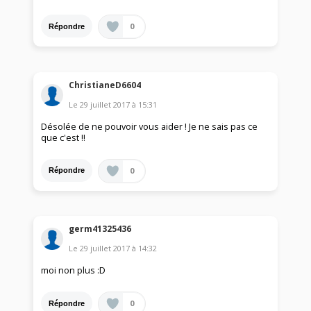
0
Répondre
ChristianeD6604
Le
29 juillet 2017
à
15:31
Désolée de ne pouvoir vous aider ! Je ne sais pas ce
que c'est !!
0
Répondre
germ41325436
Le
29 juillet 2017
à
14:32
moi non plus :D
0
Répondre