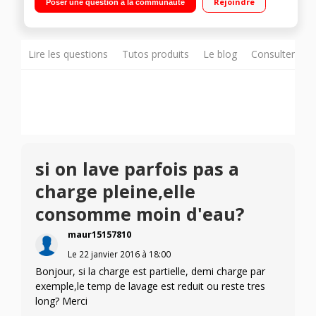
Rejoindre
Poser une question à la communauté
temps restant Tambour structuré Crystal Care - Technologie
Eco Bubble
Lire les questions
Tutos produits
Le blog
Consulter sur
si on lave parfois pas a
charge pleine,elle
consomme moin d'eau?
maur15157810
Le
22 janvier 2016
à
18:00
Bonjour, si la charge est partielle, demi charge par
exemple,le temp de lavage est reduit ou reste tres
long? Merci