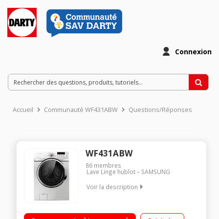
Connexion
Accueil
Communauté WF431ABW
Questions/Réponses
WF431ABW
86
membres
Lave Linge hublot
SAMSUNG
Voir la description
Capacité 14 kg (tambour 110 L) - Classe A++ Essorage
variable jusqu'à 1200 tours/min Fin différée / Affichage du