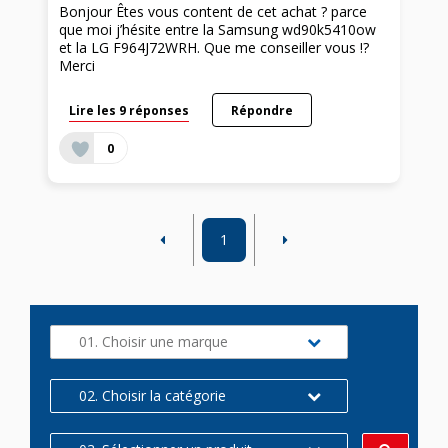
Bonjour Êtes vous content de cet achat ? parce
que moi j’hésite entre la Samsung wd90k5410ow
et la LG F964J72WRH. Que me conseiller vous !?
Merci
Lire les 9 réponses
Répondre
0
1
01. Choisir une marque
02. Choisir la catégorie