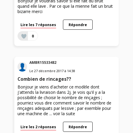
Bonjour je voudrais savoir si elle fait du bruit
quand elle lave . Par ce que la mienne fait un bruit
bizarre merci
Lire les 7 réponses
Répondre
0
AMBR15533482
Le
27 décembre 2017
à
14:38
Combien de rincages??
Bonjour je viens d'acheter ce modèle dont
j'attends la livraison dans 2j. Je vois qu'il y a la
possibilité de choisir le nombre de rinçages ;
pourriez vous dire comment savoir le nombre de
rinçages adequats par lessive ; par exemble pour
une machine de ...
voir la suite
Lire les 2 réponses
Répondre