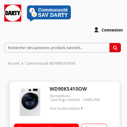
Connexion
Accueil
Communauté WD90K5410OW
WD90K5410OW
58
membres
Lave linge sechant
SAMSUNG
Voir la description
Capacité de lavage 9 kg / séchage 6 kg - Classe A Essorage
max. 1400 tours/mn Hublot additionnel Add Wash