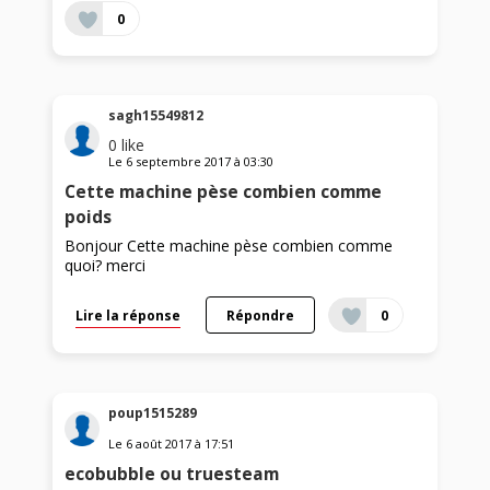
0
sagh15549812
0
like
Le
6 septembre 2017
à
03:30
Cette machine pèse combien comme
poids
Bonjour Cette machine pèse combien comme
quoi? merci
Lire la réponse
Répondre
0
poup1515289
Le
6 août 2017
à
17:51
ecobubble ou truesteam