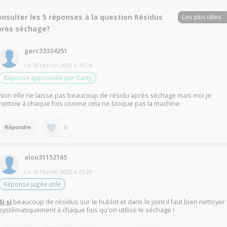
nsulter les 5 réponses à la question Résidus
près séchage?
garc33334251
Le
10 février 2020
à
19:24
Réponse approuvée par Darty
Non elle ne laisse pas beaucoup de résidu après séchage mais moi je
nettoie à chaque fois comme cela ne bloque pas la machine
0
Répondre
alou31152165
Le
10 février 2020
à
23:29
Réponse jugée utile
Si si
beaucoup de résidus sur le hublot et dans le joint il faut bien nettoyer
systématiquement à chaque fois qu'on utilise le séchage !