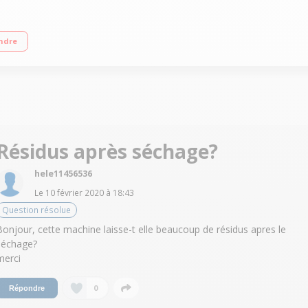
 Essorage max. 1400 tours/mn Fin différée / Indication temps restant Technol
ndre
Résidus après séchage?
hele11456536
Le
10 février 2020
à
18:43
Question résolue
Bonjour, cette machine laisse-t elle beaucoup de résidus apres le
séchage?
merci
0
Répondre