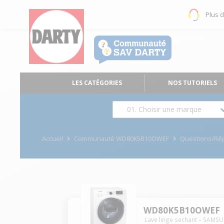
Plus 
LES CATÉGORIES
NOS TUTORIELS
01. Choisir une marque
Accueil
Communauté WD80K5B10OWEF
Questions/Ré
WD80K5B10OWEF
Lave linge sechant
SAMS