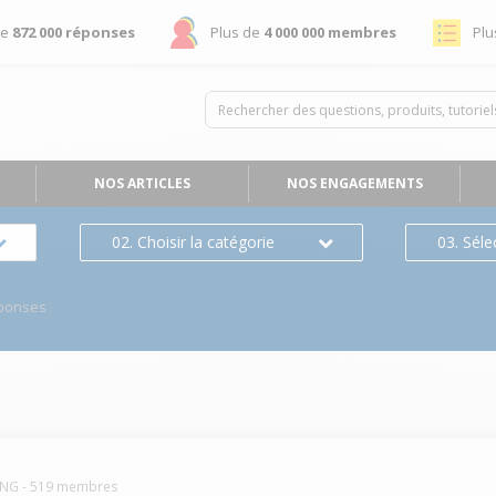
de
872 000 réponses
Plus de
4 000 000 membres
Plu
NOS ARTICLES
NOS ENGAGEMENTS
02. Choisir la catégorie
03. Séle
ponses
UNG
-
519
membres