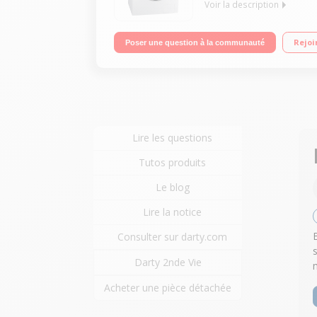
Voir la description
Capacité de lavage 8 kg / séchage 6 kg - Classe B
Rejoi
Poser une question à la communauté
Lire les questions
Tutos produits
Le blog
Lire la notice
Consulter sur darty.com
Darty 2nde Vie
Acheter une pièce détachée