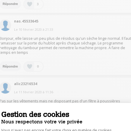
3
Répondre
nas.45533645
Le
10 février 2020
à
21:33
Bonjour, elle laisse un peu plus de résidus qu'un sèche linge normal. Il fau
ramasser sur la porte du hublot après chaque séchage. Le programme
nettoyage du tambour permet de remettre la machine propre. A faire de
temps en temps
0
Répondre
alic23216534
Le
11 février 2020
à
11:36
Pas sur les vêtements mais ne disposant pas d'un filtre à poussières
comme sur une séchante lambda il faut à chaque séchage nettoyer les
résidus sur le hublot et le joint
Gestion des cookies
Nous respectons votre vie privée
1
Répondre
Vous n'avez pas encore fait votre choix en matière de cookies,