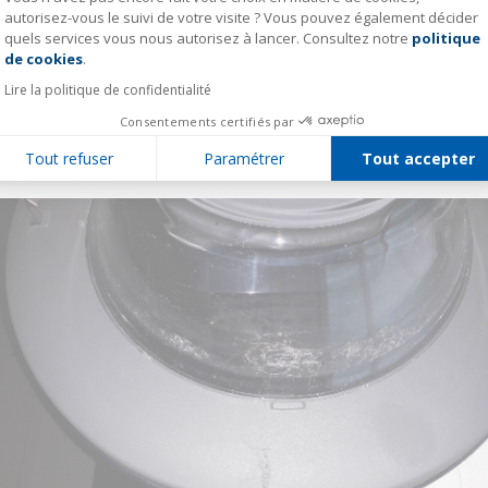
autorisez-vous le suivi de votre visite ? Vous pouvez également décider
quels services vous nous autorisez à lancer. Consultez notre
politique
Axeptio consent
xbor51643341
de cookies
.
Le
10 février 2020
à
19:43
Lire la politique de confidentialité
Bonjour,
Oui, cette machine laisse des résidus après le séchage sur le pourtour du
Consentements certifiés par
hublot et sur le pourtour du joint du hublot, voir photos.
Dans la 2e photo, j'avais déjà nettoyé hier et enlevé une grosse boule de
Tout refuser
Paramétrer
Tout accepter
poils et de cheveux.