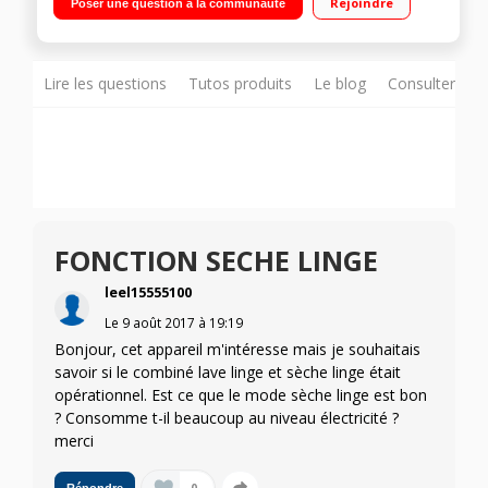
Rejoindre
Poser une question à la communauté
Affichage du temps restant Cycle enchaîné lavage + séchage
Lire les questions
Tutos produits
Le blog
Consulter sur
FONCTION SECHE LINGE
leel15555100
Le
9 août 2017
à
19:19
Bonjour, cet appareil m'intéresse mais je souhaitais
savoir si le combiné lave linge et sèche linge était
opérationnel. Est ce que le mode sèche linge est bon
? Consomme t-il beaucoup au niveau électricité ?
merci