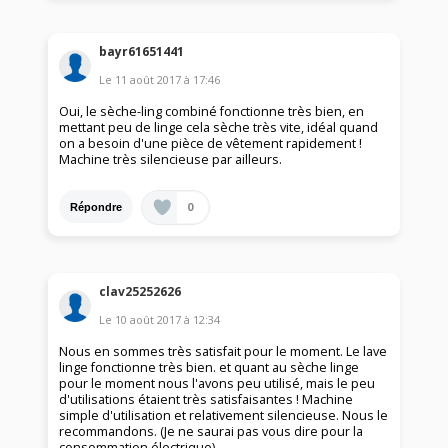
bayr61651441
Le
11 août 2017
à
17:46
Oui, le sèche-ling combiné fonctionne très bien, en
mettant peu de linge cela sèche très vite, idéal quand
on a besoin d'une pièce de vêtement rapidement !
Machine très silencieuse par ailleurs.
0
Répondre
clav25252626
Le
10 août 2017
à
12:34
Nous en sommes très satisfait pour le moment. Le lave
linge fonctionne très bien. et quant au sèche linge
pour le moment nous l'avons peu utilisé, mais le peu
d'utilisations étaient très satisfaisantes ! Machine
simple d'utilisation et relativement silencieuse. Nous le
recommandons. (Je ne saurai pas vous dire pour la
consommation électrique).