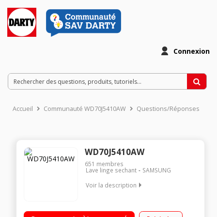
Connexion
Accueil
Communauté WD70J5410AW
Questions/Réponses
WD70J5410AW
651
membres
Lave linge sechant
SAMSUNG
Voir la description
Capacité de lavage 7 kg / Séchage 5 kg - Classe A Essorage
max. 1400 tours/min - Séchage par sonde Fin différée /