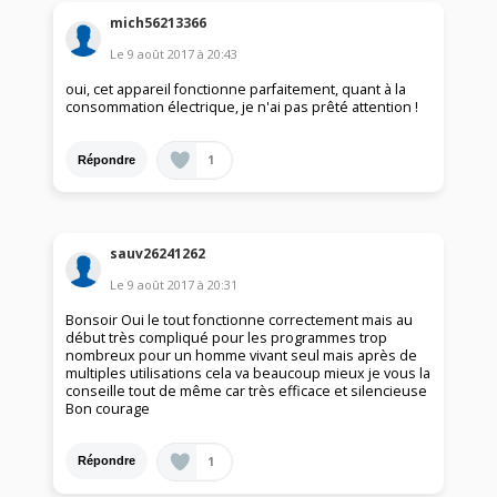
mich56213366
Le
9 août 2017
à
20:43
oui, cet appareil fonctionne parfaitement, quant à la
consommation électrique, je n'ai pas prêté attention !
1
Répondre
sauv26241262
Le
9 août 2017
à
20:31
Bonsoir Oui le tout fonctionne correctement mais au
début très compliqué pour les programmes trop
nombreux pour un homme vivant seul mais après de
multiples utilisations cela va beaucoup mieux je vous la
conseille tout de même car très efficace et silencieuse
Bon courage
1
Répondre