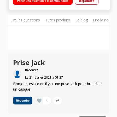
Rejoindre
Poser une question à la communauté
Lire les questions
Tutos produits
Le blog
Lire la notice
Prise jack
Ricou17
Le
21 février 2021
à
01:27
Bonjour, est ce qu'il y a une prise jack pour brancher
un casque
4
Répondre