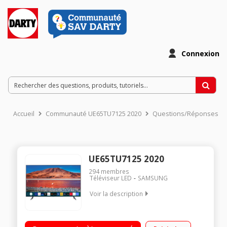
Connexion
Accueil
Communauté UE65TU7125 2020
Questions/Réponses
UE65TU7125 2020
294
membres
Téléviseur LED
SAMSUNG
Voir la description
Crystal Processor 4K HDR Slim Design Contrôlez votre maison
connecté