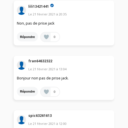
lili13421441
Le
21 février 2021
à
20:35
Non, pas de prise jack
0
Répondre
fran64632322
Le
21 février 2021
à
13:04
Bonjour non pas de prise jack.
0
Répondre
spic63261613
Le
21 février 2021
à
12:00