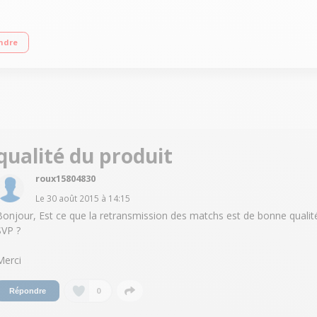
urvé/Rétro-éclairage LED UHD Dimming - Technologie 50Hz (PQI 1200Hz)/Smart TV
ndre
qualité du produit
roux15804830
Le
30 août 2015
à
14:15
Bonjour, Est ce que la retransmission des matchs est de bonne qualit
SVP ?
Merci
0
Répondre