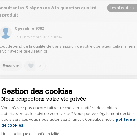
nsulter les 5 réponses à la question qualité
u produit
OperalineI9382
Le
12 novembre 2015
à
18:04
tout depend de la qualité de transmission de votre opérateur cela n'a rien
a voir avec le televiseur lol
0
Répondre
migu1533596
Gestion des cookies
Le
28 septembre 2015
à
21:06
Nous respectons votre vie privée
Très bon choix..à conseiller
Vous n'avez pas encore fait votre choix en matière de cookies,
autorisez-vous le suivi de votre visite ? Vous pouvez également décider
0
Répondre
quels services vous nous autorisez à lancer. Consultez notre
politique
Axeptio consent
de cookies
.
Lire la politique de confidentialité
ThierryL4812