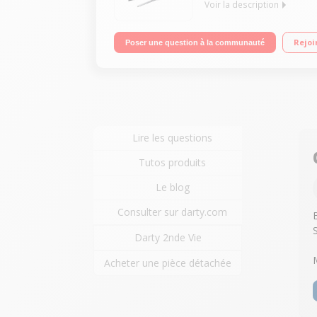
Voir la description
Ecran de 138 cm (55") - 100% 4K/UHD - Design inc
Rejoi
Poser une question à la communauté
Processeur Quad Core +
Lire les questions
Tutos produits
Le blog
Consulter sur darty.com
Darty 2nde Vie
Acheter une pièce détachée