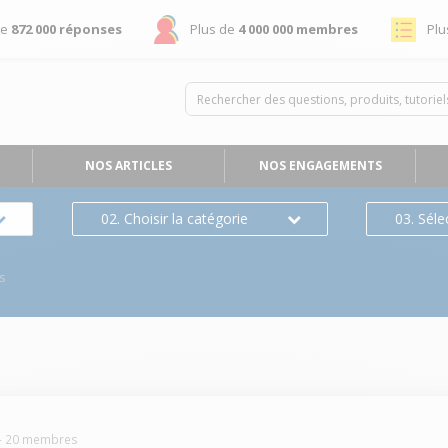
de
872 000 réponses
Plus de
4 000 000 membres
Plu
NOS ARTICLES
NOS ENGAGEMENTS
02. Choisir la catégorie
03. Séle
s
-
20
membres