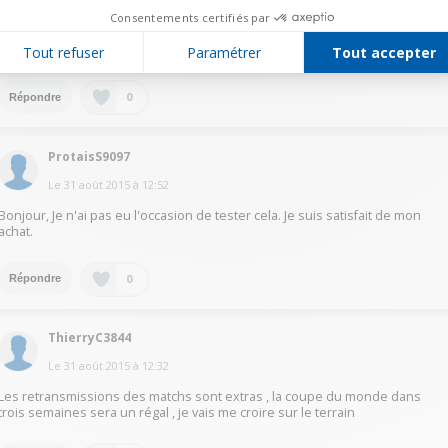
Consentements certifiés par
Le
16 septembre 2015
à
19:47
Pas déçu du produit très haute qualité
Tout refuser
Paramétrer
Tout accepter
0
Répondre
ProtaisS9097
Le
31 août 2015
à
12:52
Bonjour, Je n'ai pas eu l'occasion de tester cela. Je suis satisfait de mon
achat.
0
Répondre
ThierryC3844
Le
31 août 2015
à
12:32
Les retransmissions des matchs sont extras , la coupe du monde dans
trois semaines sera un régal , je vais me croire sur le terrain