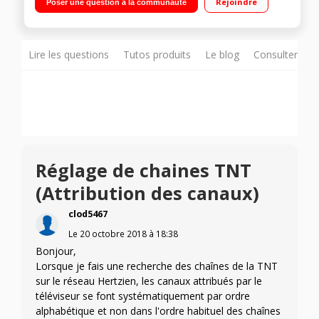
Rejoindre
Poser une question à la communauté
internet, Wifi intégré, Wifi Direct, 3D active (2 paires de lunettes
fournies), Processeur Quad Core, MHL, Miracast 4 HDMI, 3 USB
avec fonction PVR, Port CI+, DVI
Lire les questions
Tutos produits
Le blog
Consulter sur
Réglage de chaines TNT
(Attribution des canaux)
clod5467
Le
20 octobre 2018
à
18:38
Bonjour,
Lorsque je fais une recherche des chaînes de la TNT
sur le réseau Hertzien, les canaux attribués par le
téléviseur se font systématiquement par ordre
alphabétique et non dans l'ordre habituel des chaînes