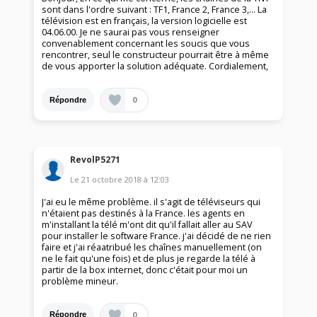
sont dans l'ordre suivant : TF1, France 2, France 3,... La
télévision est en français, la version logicielle est
04.06.00. Je ne saurai pas vous renseigner
convenablement concernant les soucis que vous
rencontrer, seul le constructeur pourrait être à même
de vous apporter la solution adéquate. Cordialement,
0
Répondre
RevolP5271
Le
21 octobre 2018
à
12:03
J'ai eu le même problème. il s'agit de téléviseurs qui
n'étaient pas destinés à la France. les agents en
m'installant la télé m'ont dit qu'il fallait aller au SAV
pour installer le software France. j'ai décidé de ne rien
faire et j'ai réaatribué les chaînes manuellement (on
ne le fait qu'une fois) et de plus je regarde la télé à
partir de la box internet, donc c'était pour moi un
problème mineur.
0
Répondre