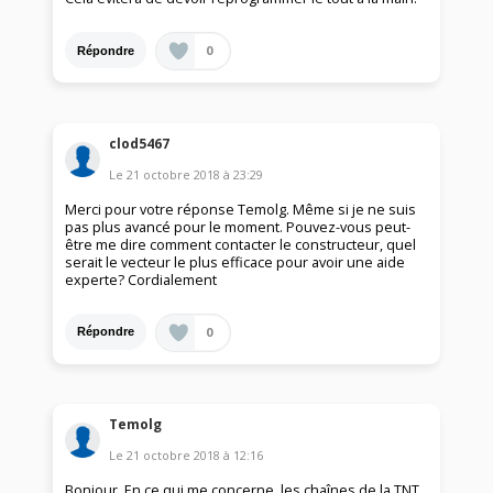
0
Répondre
clod5467
Le
21 octobre 2018
à
23:29
Merci pour votre réponse Temolg. Même si je ne suis
pas plus avancé pour le moment. Pouvez-vous peut-
être me dire comment contacter le constructeur, quel
serait le vecteur le plus efficace pour avoir une aide
experte? Cordialement
0
Répondre
Temolg
Le
21 octobre 2018
à
12:16
Bonjour, En ce qui me concerne, les chaînes de la TNT