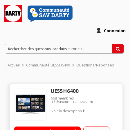
Connexion
Accueil
Communauté UE55H6400
Questions/Réponses
UE55H6400
668
membres
Téléviseur 3D
SAMSUNG
Voir la description
Ecran de 138 cm (55") - HDTV 1080p Technologie 50 Hz (CMR
400 Hz) - Rétro-éclairage LED Edge Smart TV, Navigateur