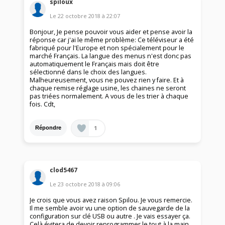
spiloux
Le
22 octobre 2018
à
22:07
Bonjour, Je pense pouvoir vous aider et pense avoir la
réponse car j'ai le même problème: Ce téléviseur a été
fabriqué pour l'Europe et non spécialement pour le
marché Français. La langue des menus n'est donc pas
automatiquement le Français mais doit être
sélectionné dans le choix des langues.
Malheureusement, vous ne pouvez rien y faire. Et à
chaque remise réglage usine, les chaines ne seront
pas triées normalement. A vous de les trier à chaque
fois. Cdt,
1
Répondre
clod5467
Le
23 octobre 2018
à
09:06
Je crois que vous avez raison Spilou. Je vous remercie.
Il me semble avoir vu une option de sauvegarde de la
configuration sur clé USB ou autre . Je vais essayer ça.
Celà évitera de devoir reprogrammer le tout à la main.