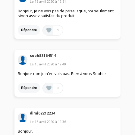
Le
15 avril 2020
à
12:51
Bonjour, je ne vois pas de prise jaque, rca seulement,
sinon assez satisfait du produit.
0
Répondre
soph53164514
Le
15 avril 2020
à
12:40
Bonjour non je n'en vois pas. Bien à vous Sophie
0
Répondre
dimi62212234
Le
15 avril 2020
à
12:36
Bonjour,