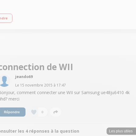
art TV, Wifi intégré, Fonction PVR, MHL/4 HDMI, 3 USB, Processeur Quad Core 
ndre
connection de WII
jeando69
Le
15 novembre 2015
à
17:47
Bonjour, comment connecter une WII sur Samsung ue48ju6410 4k
uhd? merci
0
Répondre
nsulter les 4 réponses à la question