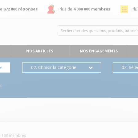
de
872 000 réponses
Plus de
4 000 000 membres
Plu
NOS ARTICLES
NOS ENGAGEMENTS
02. Choisir la catégorie
03. Séle
s
-
108
membres