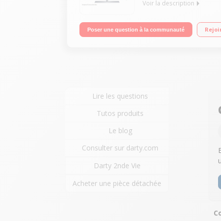
Voir la description
Ecran de 121 cm (48") - 4K UHD/50Hz (1000 PQI)/Sm
Rejoi
Poser une question à la communauté
Lire les questions
Tutos produits
Le blog
Consulter sur darty.com
Darty 2nde Vie
Acheter une pièce détachée
Co