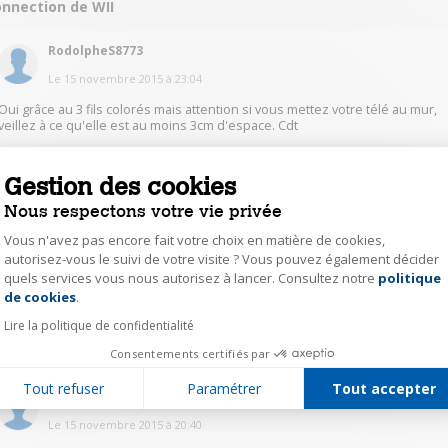
onnection de WII
RodolpheS8773
Le
15 novembre 2015
à
23:04
Oui grâce au 3 fils colorés mais attention si vous mettez votre télé au mur,
veillez à ce qu'elle est au moins 3cm d'espace. Cdt
0
Répondre
Gestion des cookies
Nous respectons votre vie privée
JeanfrancoisB5208
Vous n'avez pas encore fait votre choix en matière de cookies,
autorisez-vous le suivi de votre visite ? Vous pouvez également décider
Le
15 novembre 2015
à
20:42
quels services vous nous autorisez à lancer. Consultez notre
politique
Axeptio consent
Bonjour, Avec les 3 fiches de couleur.
de cookies
.
Lire la politique de confidentialité
0
Répondre
Consentements certifiés par
Tout refuser
Paramétrer
Tout accepter
LenoeneS2270
Le
15 novembre 2015
à
20:40