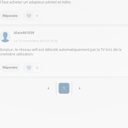
Il faut acheter un adapteur péritel et Hdmi.
0
Répondre
AlainM1039
Le
15 novembre 2015
à
19:52
Bonjour, le réseau wifi est détecté automatiquement par la TV lors de la
première utilisation.
0
Répondre
1