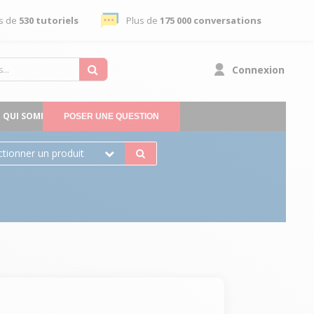
s de
530 tutoriels
Plus de
175 000 conversations
Connexion
QUI SOMMES-NOUS
POSER UNE QUESTION
ctionner un produit