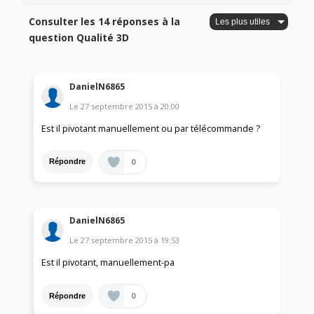
Consulter les 14 réponses à la
question Qualité 3D
DanielN6865
Le
27 septembre 2015
à
20:00
Est il pivotant manuellement ou par télécommande ?
0
Répondre
DanielN6865
Le
27 septembre 2015
à
19:53
Est il pivotant, manuellement-pa
0
Répondre