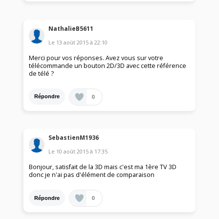
NathalieB5611
Le
13 août 2015
à
22:10
Merci pour vos réponses. Avez vous sur votre
télécommande un bouton 2D/3D avec cette référence
de télé ?
0
Répondre
SebastienM1936
Le
10 août 2015
à
17:35
Bonjour, satisfait de la 3D mais c'est ma 1ère TV 3D
donc je n'ai pas d'élément de comparaison
0
Répondre