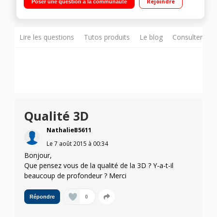
Rejoindre
Poser une question à la communauté
internet, Wifi intégré, Wifi Direct, 3D active (2 paires de lunettes
fournies), Processeur Quad Core, DLNA, Miracast 4 HDMI, 3
USB avec fonction PVR, Port CI+, DVI
Lire les questions
Tutos produits
Le blog
Consulter sur
Qualité 3D
NathalieB5611
Le
7 août 2015
à
00:34
Bonjour,
Que pensez vous de la qualité de la 3D ? Y-a-t-il
beaucoup de profondeur ? Merci
0
Répondre