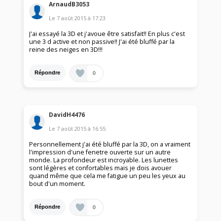
ArnaudB3053
Le
7 août 2015
à
17:23
J'ai essayé la 3D et j'avoue être satisfait!! En plus c'est
une 3 d active et non passive!! J'ai été bluffé par la
reine des neiges en 3D!!!
0
Répondre
DavidH4476
Le
7 août 2015
à
16:55
Personnellement j'ai été bluffé par la 3D, on a vraiment
l'impression d'une fenetre ouverte sur un autre
monde. La profondeur est incroyable. Les lunettes
sont légères et confortables mais je dois avouer
quand même que cela me fatigue un peu les yeux au
bout d'un moment.
0
Répondre