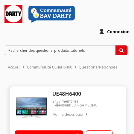
Connexion
Accueil
Communauté UE48H6400
Questions/Réponses
UE48H6400
2457
membres
Téléviseur 3D
SAMSUNG
Voir la description
Ecran de 121 cm (48") - HDTV 1080p Technologie 50 Hz (CMR
400 Hz) - Rétro-éclairage LED Edge Smart TV, Navigateur