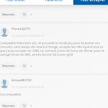
Bonjour oui on peut y brancher une prise hdmi
0
Répondre
FlorentJ2771
Le
22 janvier 2016
à
01:15
Compatible hdmi bien sûr, et possède le mode Jeu pour brancher vos
consoles sans temps de retard à l'image, accepte les mkv mp4 et tout ce
que j'ai pu essayer en 1080, se connect à mon tel Sony via 'throw' pour le
partage écran en WiFi, et très bonne 3d à mon goût
0
Répondre
ArnaudB2152
Le
21 janvier 2016
à
23:35
Oui compatible
0
Répondre