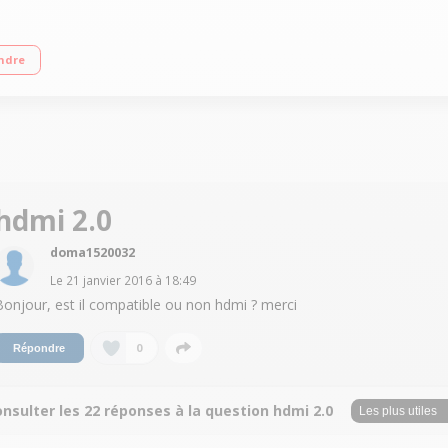
Hz (CMR 400 Hz) - Rétro-éclairage LED Edge Smart TV, Navigateur internet, Wifi i
ndre
 HDMI, 3 USB avec fonction PVR, Port CI+, DVI
hdmi 2.0
doma1520032
Le
21 janvier 2016
à
18:49
Bonjour, est il compatible ou non hdmi ? merci
0
Répondre
nsulter les 22 réponses à la question hdmi 2.0