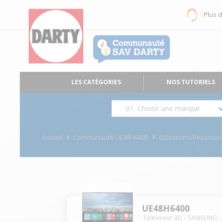
Plus 
LES CATÉGORIES
NOS TUTORIELS
01. Choisir une marque
Accueil
Communauté UE48H6400
Questions/Réponse
UE48H6400
Téléviseur 3D
SAMSUNG