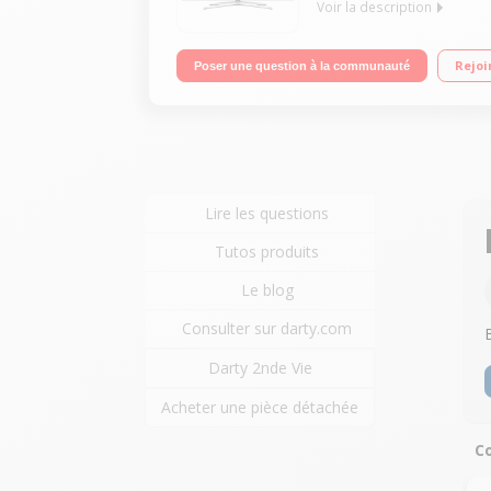
Voir la description
Ecran de 121 cm (48") - HDTV 1080p Technologie 50 
Rejoi
Poser une question à la communauté
fournies), Processeur Quad Core, DLNA, Miracast 4
Lire les questions
Tutos produits
Le blog
Consulter sur darty.com
Darty 2nde Vie
Acheter une pièce détachée
Co