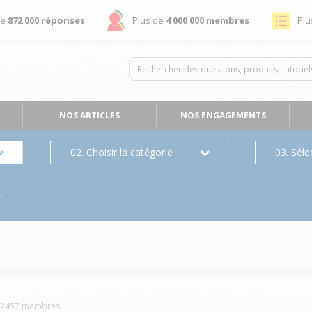
de
872 000 réponses
Plus de
4 000 000 membres
Plu
NOS ARTICLES
NOS ENGAGEMENTS
02. Choisir la catégorie
03. Séle
s
-
2457
membres