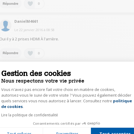
0
Répondre
DanielM4661
Le
22 janvier 2016
à
08:58
Oui il y à 2 prises HDMI À l'arrière.
0
Répondre
StephaneG1713
Gestion des cookies
Le
22 janvier 2016
à
07:34
Nous respectons votre vie privée
oui compatible hdmi
Vous n'avez pas encore fait votre choix en matière de cookies,
autorisez-vous le suivi de votre visite ? Vous pouvez également décider
quels services vous nous autorisez à lancer. Consultez notre
politique
Axeptio consent
0
Répondre
de cookies
.
Lire la politique de confidentialité
JeanbaptisteM3624
Consentements certifiés par
Le
22 janvier 2016
à
01:28
Tout refuser
Paramétrer
Tout accepter