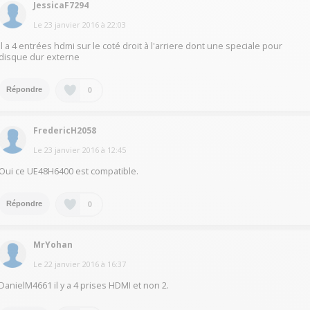
JessicaF7294
Le
23 janvier 2016
à
22:03
il a 4 entrées hdmi sur le coté droit à l'arriere dont une speciale pour
disque dur externe
0
Répondre
FredericH2058
Le
23 janvier 2016
à
12:45
Oui ce UE48H6400 est compatible.
0
Répondre
MrYohan
Le
22 janvier 2016
à
16:37
DanielM4661 il y a 4 prises HDMI et non 2.